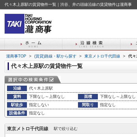
代々木上原駅の賃貸物件一覧｜渋谷、井の頭線沿線の賃貸物件は瀧商事
瀧商事TOP
>
(賃貸)路線・駅から探す
>
東京メトロ千代田線
>
代々
代々木上原駅の賃貸物件一覧
沿線
代々木上原駅
賃料
下限なし～上限なし
面積
下限なし～上限なし
駅徒歩
指定しない
間取り
指定なし
設備条件
指定なし
東京メトロ千代田線
駅で絞り込む