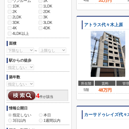
31
万円
4階
ワンルーム
1K
1DK
1LDK
2K
2DK
2LDK
3K
3DK
3LDK
アトラス代々木上原
4K
4DK
4LDK以上
面積
～
駅からの徒歩
築年数
所在階
賃料
管
48
万円
5階
4
件が該当
情報公開日
カーサドゥレイズ代々
指定しない
本日
3日以内
1週間以内