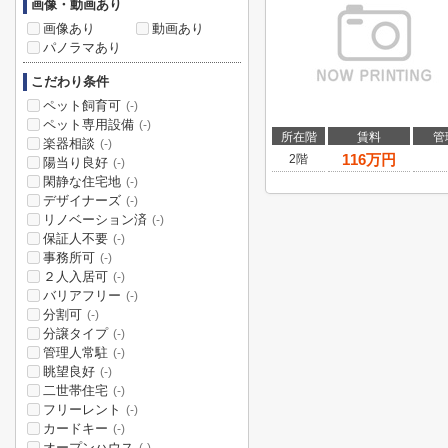
画像・動画あり
画像あり
動画あり
パノラマあり
こだわり条件
ペット飼育可
(-)
ペット専用設備
(-)
所在階
賃料
管
楽器相談
(-)
116
万円
2階
陽当り良好
(-)
閑静な住宅地
(-)
デザイナーズ
(-)
リノベーション済
(-)
保証人不要
(-)
事務所可
(-)
２人入居可
(-)
バリアフリー
(-)
分割可
(-)
分譲タイプ
(-)
管理人常駐
(-)
眺望良好
(-)
二世帯住宅
(-)
フリーレント
(-)
カードキー
(-)
オープンハウス