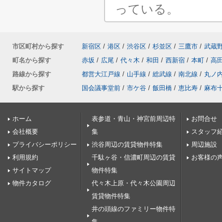
っている。
市区町村から探す
新宿区
/
港区
/
渋谷区
/
杉並区
/
三鷹市
/
武蔵
町名から探す
赤坂
/
広尾
/
代々木
/
和田
/
西新宿
/
本町
/
高
路線から探す
都営大江戸線
/
山手線
/
総武線
/
南北線
/
丸ノ
駅から探す
国会議事堂前
/
市ケ谷
/
飯田橋
/
恵比寿
/
麻布
ホーム
表参道・青山・神宮前周辺特
お問合せ
会社概要
集
スタッフ
プライバシーポリシー
渋谷周辺の賃貸物件特集
周辺施設
利用規約
千駄ヶ谷・信濃町周辺の賃貸
お客様の
サイトマップ
物件特集
物件カタログ
代々木上原・代々木公園周辺
賃貸物件特集
井の頭線のファミリー物件特
集