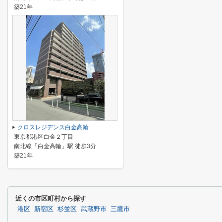
築21年
クロスレジデンス白金高輪
東京都港区白金２丁目
南北線「白金高輪」駅 徒歩3分
築21年
近くの市区町村から探す
港区
新宿区
杉並区
武蔵野市
三鷹市