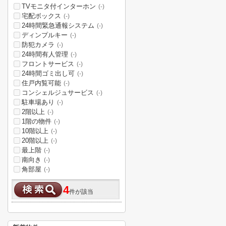
TVモニタ付インターホン
(-)
宅配ボックス
(-)
24時間緊急通報システム
(-)
ディンプルキー
(-)
防犯カメラ
(-)
24時間有人管理
(-)
フロントサービス
(-)
24時間ゴミ出し可
(-)
住戸内覧可能
(-)
コンシェルジュサービス
(-)
駐車場あり
(-)
2階以上
(-)
1階の物件
(-)
10階以上
(-)
20階以上
(-)
最上階
(-)
南向き
(-)
角部屋
(-)
4
件が該当