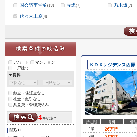
国会議事堂前
赤坂
乃木坂
(13)
(7)
(7)
代々木上原
(4)
アパート
マンション
ＫＤＸレジデンス西原
一戸建て
▼賃料
～
敷金・保証金なし
礼金・敷引なし
共益費・管理費込み
4
件が該当
所在階
賃料
管
26
万円
1階
間取り