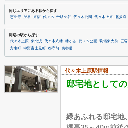
同じエリアにある駅から探す
恵比寿
渋谷
原宿
代々木
千駄ケ谷
代々木公園
代々木上原
北参道
周辺の駅から探す
代々木上原
東北沢
代々木八幡
幡ヶ谷
代々木公園
駒場東大前
笹塚
方南町
中野富士見町
都庁前
表参道
代々木上原駅情報
邸宅地としての
緑あふれる邸宅地
標高35～40m前