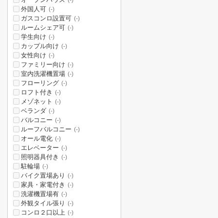
(-)
外国人可
(-)
ガスコンロ設置可
(-)
ルームシェア可
(-)
学生向け
(-)
カップル向け
(-)
女性向け
(-)
ファミリー向け
(-)
室内洗濯機置場
(-)
フローリング
(-)
ロフト付き
(-)
メゾネット
(-)
ベランダ
(-)
バルコニー
(-)
ルーフバルコニー
(-)
オール電化
(-)
エレベーター
(-)
照明器具付き
(-)
駐輪場
(-)
バイク置場あり
(-)
家具・家電付き
(-)
洗濯機置場有
(-)
外観タイル張り
(-)
コンロ２口以上
(-)