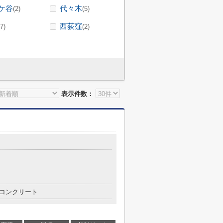
ケ谷
代々木
(2)
(5)
西荻窪
(7)
(2)
表示件数：
コンクリート