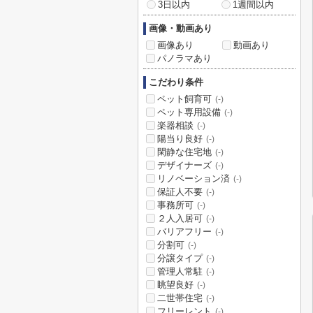
3日以内
1週間以内
画像・動画あり
画像あり
動画あり
パノラマあり
こだわり条件
ペット飼育可
(-)
ペット専用設備
(-)
楽器相談
(-)
陽当り良好
(-)
閑静な住宅地
(-)
デザイナーズ
(-)
リノベーション済
(-)
保証人不要
(-)
事務所可
(-)
２人入居可
(-)
バリアフリー
(-)
分割可
(-)
分譲タイプ
(-)
管理人常駐
(-)
眺望良好
(-)
二世帯住宅
(-)
フリーレント
(-)