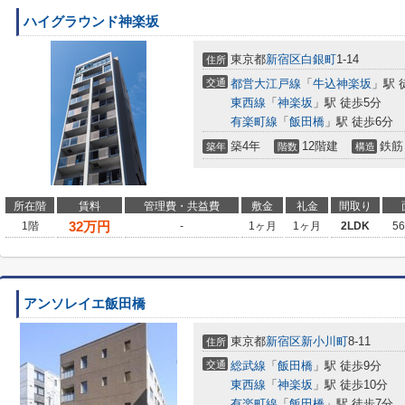
ハイグラウンド神楽坂
東京都
新宿区
白銀町
1-14
住所
交通
都営大江戸線
「
牛込神楽坂
」駅 
東西線
「
神楽坂
」駅 徒歩5分
有楽町線
「
飯田橋
」駅 徒歩6分
築4年
12階建
鉄筋
築年
階数
構造
所在階
賃料
管理費・共益費
敷金
礼金
間取り
32
万円
1階
-
1ヶ月
1ヶ月
2LDK
5
アンソレイエ飯田橋
東京都
新宿区
新小川町
8-11
住所
交通
総武線
「
飯田橋
」駅 徒歩9分
東西線
「
神楽坂
」駅 徒歩10分
有楽町線
「
飯田橋
」駅 徒歩7分