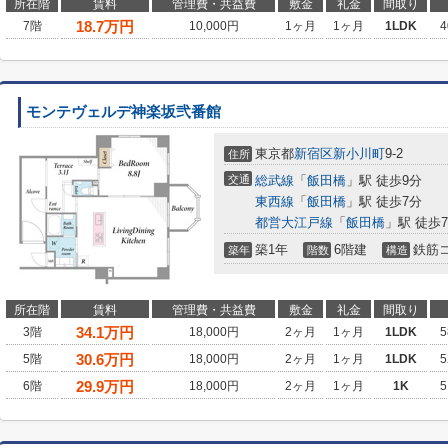
所在階
賃料
管理費・共益費
敷金
礼金
間取り
18.7
万円
7階
10,000円
1ヶ月
1ヶ月
1LDK
4
モンテヴェルデ神楽坂弐番館
東京都
新宿区
新小川町
9-2
住所
交通
総武線
「
飯田橋
」駅 徒歩9分
東西線
「
飯田橋
」駅 徒歩7分
都営大江戸線
「
飯田橋
」駅 徒歩
築1年
6階建
鉄筋
築年
階数
構造
所在階
賃料
管理費・共益費
敷金
礼金
間取り
34.1
万円
3階
18,000円
2ヶ月
1ヶ月
1LDK
5
30.6
万円
5階
18,000円
2ヶ月
1ヶ月
1LDK
5
29.9
万円
6階
18,000円
2ヶ月
1ヶ月
1K
5