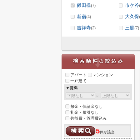
飯田橋
市ケ谷
(7)
新宿
大久保
(4)
吉祥寺
三鷹
(2)
(7)
アパート
マンション
一戸建て
▼賃料
～
敷金・保証金なし
礼金・敷引なし
共益費・管理費込み
5
件が該当