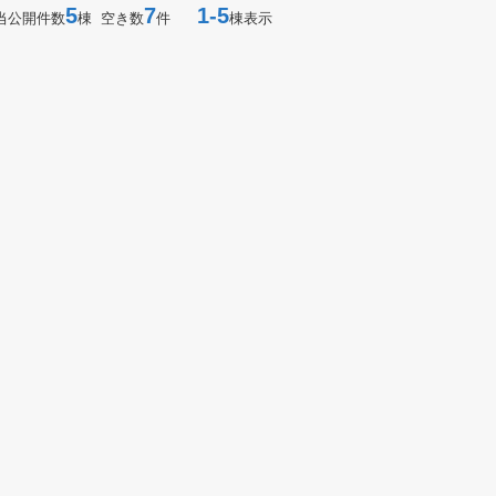
5
7
1-5
当公開件数
棟 空き数
件
棟表示