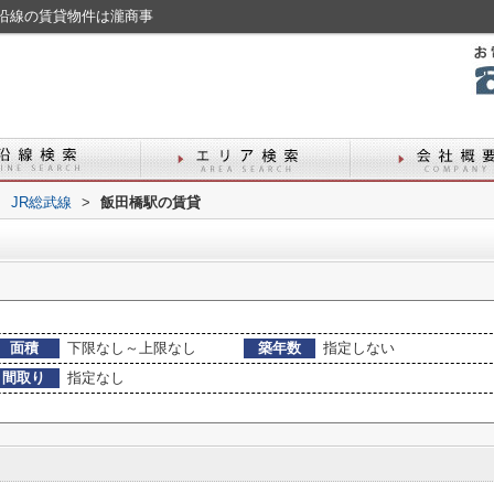
沿線の賃貸物件は瀧商事
>
JR総武線
>
飯田橋駅の賃貸
面積
下限なし～上限なし
築年数
指定しない
間取り
指定なし