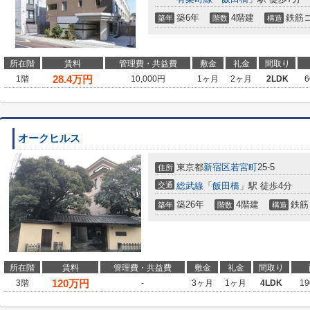
築6年
4階建
鉄筋
築年
階数
構造
所在階
賃料
管理費・共益費
敷金
礼金
間取り
28.4
万円
1階
10,000円
1ヶ月
2ヶ月
2LDK
6
オークヒルス
東京都
新宿区
若宮町
25-5
住所
交通
総武線
「
飯田橋
」駅 徒歩4分
築26年
4階建
鉄筋
築年
階数
構造
所在階
賃料
管理費・共益費
敷金
礼金
間取り
120
万円
3階
-
3ヶ月
1ヶ月
4LDK
19