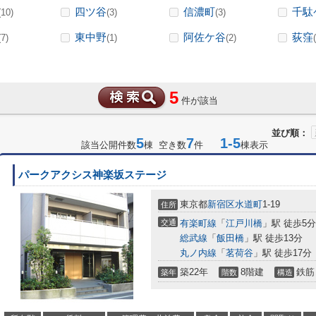
四ツ谷
信濃町
千駄
(10)
(3)
(3)
東中野
阿佐ケ谷
荻窪
(7)
(1)
(2)
5
件が該当
並び順：
5
7
1-5
該当公開件数
棟 空き数
件
棟表示
パークアクシス神楽坂ステージ
東京都
新宿区
水道町
1-19
住所
交通
有楽町線
「
江戸川橋
」駅 徒歩5分
総武線
「
飯田橋
」駅 徒歩13分
丸ノ内線
「
茗荷谷
」駅 徒歩17分
築22年
8階建
鉄筋
築年
階数
構造