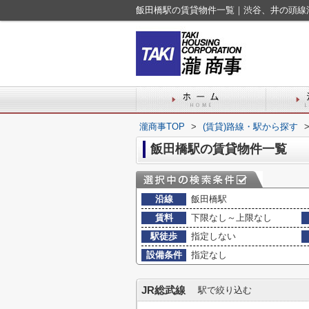
飯田橋駅の賃貸物件一覧｜渋谷、井の頭線
瀧商事TOP
>
(賃貸)路線・駅から探す
飯田橋駅の賃貸物件一覧
沿線
飯田橋駅
賃料
下限なし～上限なし
駅徒歩
指定しない
設備条件
指定なし
JR総武線
駅で絞り込む