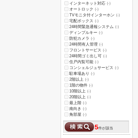
インターネット対応
(-)
オートロック
(-)
TVモニタ付インターホン
(-)
宅配ボックス
(-)
24時間緊急通報システム
(-)
ディンプルキー
(-)
防犯カメラ
(-)
24時間有人管理
(-)
フロントサービス
(-)
24時間ゴミ出し可
(-)
住戸内覧可能
(-)
コンシェルジュサービス
(-)
駐車場あり
(-)
2階以上
(-)
1階の物件
(-)
10階以上
(-)
20階以上
(-)
最上階
(-)
南向き
(-)
角部屋
(-)
5
件が該当