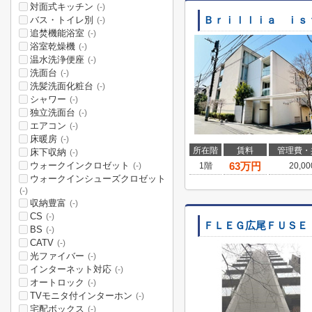
対面式キッチン
(-)
バス・トイレ別
Ｂｒｉｌｌｉａ ｉｓ
(-)
追焚機能浴室
(-)
浴室乾燥機
(-)
温水洗浄便座
(-)
洗面台
(-)
洗髪洗面化粧台
(-)
シャワー
(-)
独立洗面台
(-)
エアコン
(-)
床暖房
(-)
所在階
賃料
管理費・
床下収納
(-)
ウォークインクロゼット
63
万円
1階
20,0
(-)
ウォークインシューズクロゼット
(-)
収納豊富
(-)
CS
(-)
ＦＬＥＧ広尾ＦＵＳＥ
BS
(-)
CATV
(-)
光ファイバー
(-)
インターネット対応
(-)
オートロック
(-)
TVモニタ付インターホン
(-)
宅配ボックス
(-)