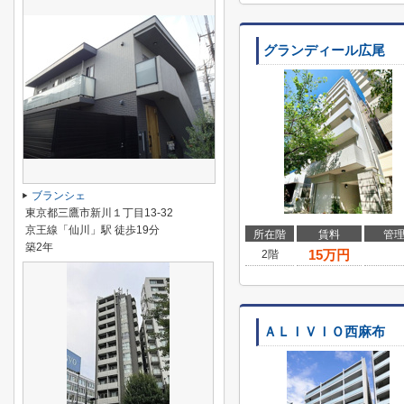
グランディール広尾
ブランシェ
東京都三鷹市新川１丁目13-32
京王線「仙川」駅 徒歩19分
所在階
賃料
管
築2年
15
万円
2階
ＡＬＩＶＩＯ西麻布