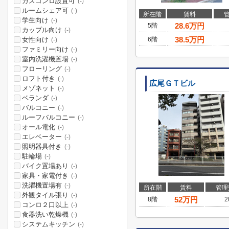
ガスコンロ設置可
(-)
ルームシェア可
(-)
所在階
賃料
学生向け
(-)
28.6
万円
5階
カップル向け
(-)
38.5
万円
女性向け
6階
(-)
ファミリー向け
(-)
室内洗濯機置場
(-)
フローリング
(-)
ロフト付き
(-)
広尾ＧＴビル
メゾネット
(-)
ベランダ
(-)
バルコニー
(-)
ルーフバルコニー
(-)
オール電化
(-)
エレベーター
(-)
照明器具付き
(-)
駐輪場
(-)
バイク置場あり
(-)
家具・家電付き
(-)
洗濯機置場有
(-)
所在階
賃料
管理
外観タイル張り
(-)
52
万円
8階
2
コンロ２口以上
(-)
食器洗い乾燥機
(-)
システムキッチン
(-)