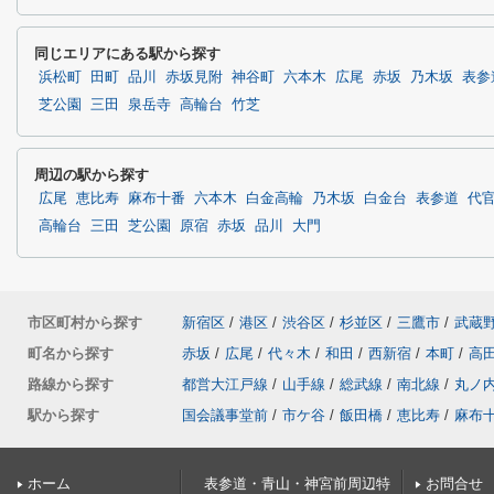
同じエリアにある駅から探す
浜松町
田町
品川
赤坂見附
神谷町
六本木
広尾
赤坂
乃木坂
表参
芝公園
三田
泉岳寺
高輪台
竹芝
周辺の駅から探す
広尾
恵比寿
麻布十番
六本木
白金高輪
乃木坂
白金台
表参道
代
高輪台
三田
芝公園
原宿
赤坂
品川
大門
市区町村から探す
新宿区
/
港区
/
渋谷区
/
杉並区
/
三鷹市
/
武蔵
町名から探す
赤坂
/
広尾
/
代々木
/
和田
/
西新宿
/
本町
/
高
路線から探す
都営大江戸線
/
山手線
/
総武線
/
南北線
/
丸ノ
駅から探す
国会議事堂前
/
市ケ谷
/
飯田橋
/
恵比寿
/
麻布
ホーム
表参道・青山・神宮前周辺特
お問合せ