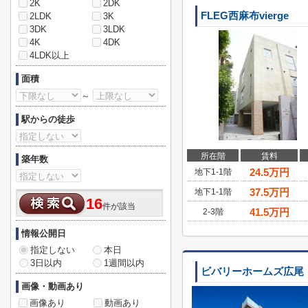
2K
2DK
FLEG西麻布vierge
2LDK
3K
3DK
3LDK
4K
4DK
4LDK以上
面積
～
駅からの徒歩
所在階
賃料
築年数
24.5
万円
地下1-1階
37.5
万円
地下1-1階
16
件が該当
41.5
万円
2-3階
情報公開日
指定しない
本日
3日以内
1週間以内
ビバリーホームズ広尾
画像・動画あり
画像あり
動画あり