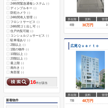
24時間緊急通報システム
(-)
ディンプルキー
(-)
防犯カメラ
(-)
24時間有人管理
(-)
所在階
賃料
管理
フロントサービス
(-)
30
万円
8階
1
24時間ゴミ出し可
(-)
住戸内覧可能
(-)
コンシェルジュサービス
(-)
駐車場あり
(-)
2階以上
(-)
広尾Ｑｕａｒｔｏ
1階の物件
(-)
10階以上
(-)
20階以上
(-)
最上階
(-)
南向き
(-)
角部屋
(-)
16
件が該当
所在階
賃料
管理
新着物件
48
万円
7階