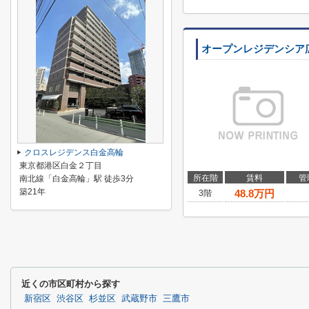
オープンレジデンシア
クロスレジデンス白金高輪
東京都港区白金２丁目
所在階
賃料
管
南北線「白金高輪」駅 徒歩3分
築21年
48.8
万円
3階
近くの市区町村から探す
新宿区
渋谷区
杉並区
武蔵野市
三鷹市