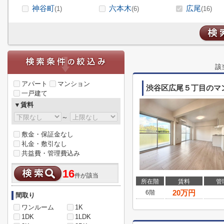
神谷町
六本木
広尾
(1)
(6)
(16)
該
アパート
マンション
渋谷区広尾５丁目のマ
一戸建て
▼賃料
～
敷金・保証金なし
礼金・敷引なし
共益費・管理費込み
16
件が該当
所在階
賃料
管
20
万円
6階
間取り
ワンルーム
1K
1DK
1LDK