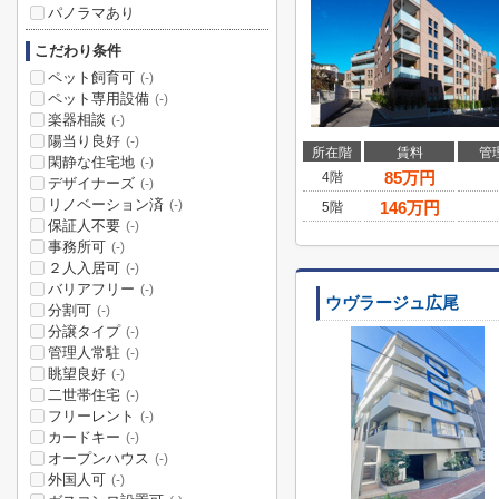
パノラマあり
こだわり条件
ペット飼育可
(-)
ペット専用設備
(-)
楽器相談
(-)
陽当り良好
(-)
所在階
賃料
管
閑静な住宅地
(-)
85
万円
4階
デザイナーズ
(-)
リノベーション済
(-)
146
万円
5階
保証人不要
(-)
事務所可
(-)
２人入居可
(-)
バリアフリー
(-)
ウヴラージュ広尾
分割可
(-)
分譲タイプ
(-)
管理人常駐
(-)
眺望良好
(-)
二世帯住宅
(-)
フリーレント
(-)
カードキー
(-)
オープンハウス
(-)
外国人可
(-)