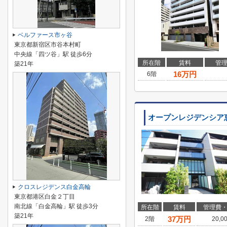
ベルファース市ヶ谷
東京都新宿区市谷本村町
中央線「四ツ谷」駅 徒歩6分
所在階
賃料
管
築21年
16
万円
6階
オープンレジデンシア
クロスレジデンス白金高輪
東京都港区白金２丁目
南北線「白金高輪」駅 徒歩3分
所在階
賃料
管理費
築21年
37
万円
2階
20,0