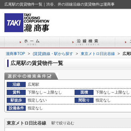
広尾駅の賃貸物件一覧｜渋谷、井の頭線沿線の賃貸物件は瀧商事
瀧商事TOP
>
(賃貸)路線・駅から探す
>
東京メトロ日比谷線
>
広尾
広尾駅の賃貸物件一覧
沿線
広尾駅
賃料
下限なし～上限なし
面積
下限なし～上限なし
駅徒歩
指定しない
間取り
指定なし
設備条件
指定なし
東京メトロ日比谷線
駅で絞り込む