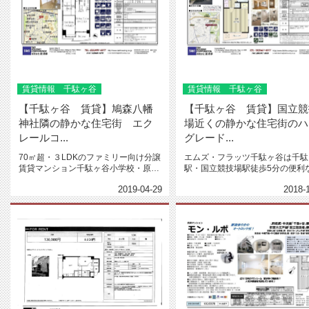
賃貸情報 千駄ヶ谷
賃貸情報 千駄ヶ谷
【千駄ヶ谷 賃貸】鳩森八幡
【千駄ヶ谷 賃貸】国立競
神社隣の静かな住宅街 エク
場近くの静かな住宅街のハ
レールコ...
グレード...
70㎡超・３LDKのファミリー向け分譲
エムズ・フラッツ千駄ヶ谷は千駄
賃貸マンション千駄ヶ谷小学校・原宿
駅・国立競技場駅徒歩5分の便利
外苑中学校学区域 鳩の森八幡...
地広さ：23.37㎡・7.2畳の...
2019-04-29
2018-