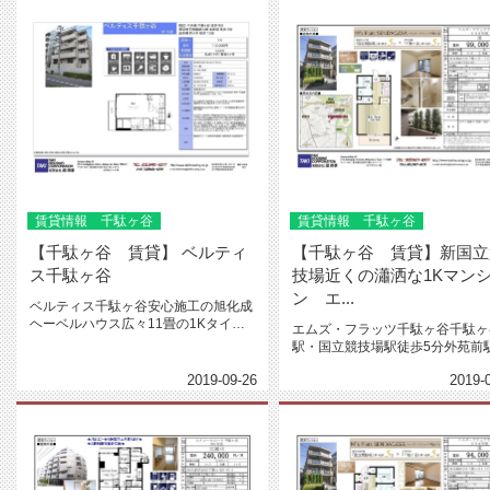
賃貸情報 千駄ヶ谷
賃貸情報 千駄ヶ谷
【千駄ヶ谷 賃貸】 ベルティ
【千駄ヶ谷 賃貸】新国立
ス千駄ヶ谷
技場近くの瀟洒な1Kマン
ン エ...
ベルティス千駄ヶ谷安心施工の旭化成
ヘーベルハウス広々11畳の1Kタイ
エムズ・フラッツ千駄ヶ谷千駄ヶ
プ カウンター付きキッチンバス・...
駅・国立競技場駅徒歩5分外苑前
原宿駅徒歩15分オートロック バス
2019-09-26
2019-