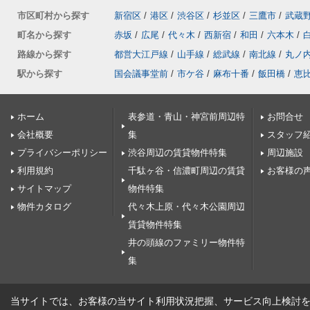
市区町村から探す
新宿区
/
港区
/
渋谷区
/
杉並区
/
三鷹市
/
武蔵
町名から探す
赤坂
/
広尾
/
代々木
/
西新宿
/
和田
/
六本木
/
路線から探す
都営大江戸線
/
山手線
/
総武線
/
南北線
/
丸ノ
駅から探す
国会議事堂前
/
市ケ谷
/
麻布十番
/
飯田橋
/
恵
ホーム
表参道・青山・神宮前周辺特
お問合せ
会社概要
集
スタッフ
プライバシーポリシー
渋谷周辺の賃貸物件特集
周辺施設
利用規約
千駄ヶ谷・信濃町周辺の賃貸
お客様の
サイトマップ
物件特集
物件カタログ
代々木上原・代々木公園周辺
賃貸物件特集
井の頭線のファミリー物件特
集
当サイトでは、お客様の当サイト利用状況把握、サービス向上検討を目