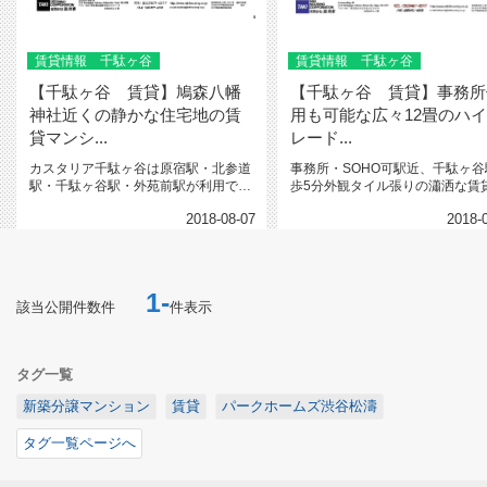
賃貸情報 千駄ヶ谷
賃貸情報 千駄ヶ谷
【千駄ヶ谷 賃貸】鳩森八幡
【千駄ヶ谷 賃貸】事務所
神社近くの静かな住宅地の賃
用も可能な広々12畳のハ
貸マンシ...
レード...
カスタリア千駄ヶ谷は原宿駅・北参道
事務所・SOHO可駅近、千駄ヶ谷
駅・千駄ヶ谷駅・外苑前駅が利用でき
歩5分外観タイル張りの瀟洒な賃
る職住遊に便利な立地地元の不動産...
ンション表参道・原宿・新宿が生..
2018-08-07
2018-
1-
該当公開件数
件
件表示
タグ一覧
新築分譲マンション
賃貸
パークホームズ渋谷松濤
タグ一覧ページへ