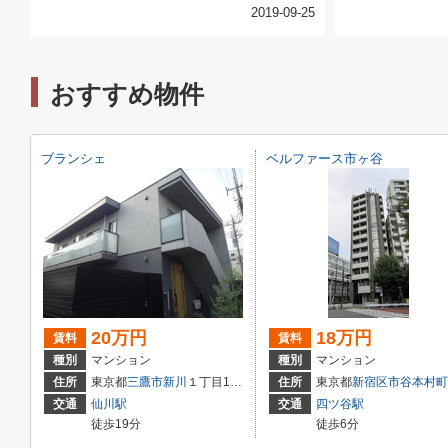
2019-09-25
おすすめ物件
ブランシェ
ベルファース市ヶ谷
20万円
18万円
賃料
賃料
種別
マンション
種別
マンション
住所
東京都
三鷹市
新川
１丁目13-32
住所
東京都
新宿区
市谷本村町
交通
仙川駅
交通
四ツ谷駅
徒歩19分
徒歩6分