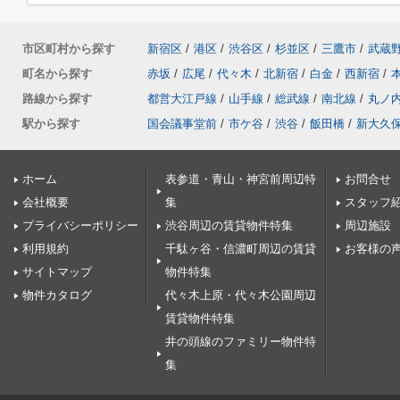
市区町村から探す
新宿区
/
港区
/
渋谷区
/
杉並区
/
三鷹市
/
武蔵
町名から探す
赤坂
/
広尾
/
代々木
/
北新宿
/
白金
/
西新宿
/
路線から探す
都営大江戸線
/
山手線
/
総武線
/
南北線
/
丸ノ
駅から探す
国会議事堂前
/
市ケ谷
/
渋谷
/
飯田橋
/
新大久
ホーム
表参道・青山・神宮前周辺特
お問合せ
会社概要
集
スタッフ
プライバシーポリシー
渋谷周辺の賃貸物件特集
周辺施設
利用規約
千駄ヶ谷・信濃町周辺の賃貸
お客様の
サイトマップ
物件特集
物件カタログ
代々木上原・代々木公園周辺
賃貸物件特集
井の頭線のファミリー物件特
集