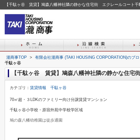
【千駄ヶ谷 賃貸】鳩森八幡神社隣の静かな住宅街 エクレールコート千
瀧商事TOP
>
有限会社瀧商事 (TAKI HOUSING CORPORATION)の
千駄ヶ谷
【千駄ヶ谷 賃貸】鳩森八幡神社隣の静かな住宅
カテゴリ：
賃貸情報 千駄ヶ谷
70㎡超・３LDKのファミリー向け分譲賃貸マンション
千駄ヶ谷小学校・原宿外苑中学校学区域
鳩の森八幡幼稚園は徒歩通園