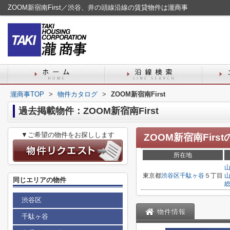
ZOOM新宿南First／渋谷、井の頭線沿線の賃貸物件は瀧商事
瀧商事TOP
>
物件カタログ
>
ZOOM新宿南First
過去掲載物件：ZOOM新宿南First
▼ご希望の物件をお探しします
ZOOM新宿南First
所在地
東京都
渋谷区
千駄ヶ谷
５丁目
同じエリアの物件
渋谷区
物件情報
千駄ヶ谷