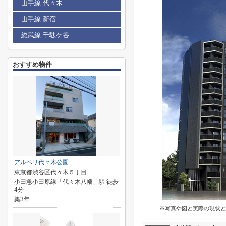
山手線 代々木
山手線 新宿
総武線 千駄ケ谷
おすすめ物件
アルベリ代々木公園
東京都渋谷区代々木５丁目
小田急小田原線「代々木八幡」駅 徒歩
4分
築3年
※写真や図と実際の現状と