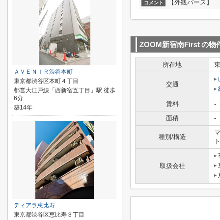
【外観パース】
コメント
ZOOM新宿南First
の物
所在地
ＡＶＥＮＩＲ渋谷本町
東京都渋谷区本町４丁目
交通
都営大江戸線「西新宿五丁目」駅 徒歩
6分
賃料
-
築14年
面積
-
マ
種別/構造
取扱会社
ティアラ恵比寿
東京都渋谷区恵比寿３丁目