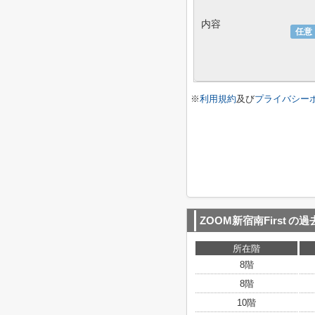
内容
任意
※
利用規約
及び
プライバシー
ZOOM新宿南First
の過
所在階
8階
8階
10階