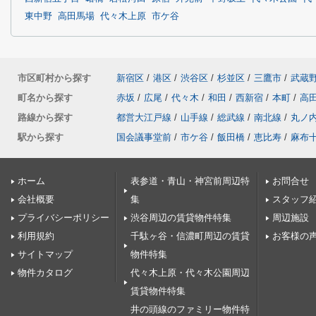
東中野
高田馬場
代々木上原
市ケ谷
市区町村から探す
新宿区
/
港区
/
渋谷区
/
杉並区
/
三鷹市
/
武蔵
町名から探す
赤坂
/
広尾
/
代々木
/
和田
/
西新宿
/
本町
/
高
路線から探す
都営大江戸線
/
山手線
/
総武線
/
南北線
/
丸ノ
駅から探す
国会議事堂前
/
市ケ谷
/
飯田橋
/
恵比寿
/
麻布
ホーム
表参道・青山・神宮前周辺特
お問合せ
会社概要
集
スタッフ
プライバシーポリシー
渋谷周辺の賃貸物件特集
周辺施設
利用規約
千駄ヶ谷・信濃町周辺の賃貸
お客様の
サイトマップ
物件特集
物件カタログ
代々木上原・代々木公園周辺
賃貸物件特集
井の頭線のファミリー物件特