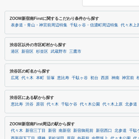
ZOOM新宿南Firstに関するこだわり条件から探す
表参道・青山・神宮前周辺特集
千駄ヶ谷・信濃町周辺特集
代々木上
渋谷区以外の市区町村から探す
港区
新宿区
杉並区
武蔵野市
三鷹市
渋谷区の町名から探す
広尾
代々木
本町
笹塚
恵比寿
千駄ヶ谷
初台
西原
神南
神宮前
渋谷区にある駅から探す
恵比寿
渋谷
原宿
代々木
千駄ケ谷
代々木公園
代々木上原
北参道
ZOOM新宿南First周辺の駅から探す
代々木
新宿三丁目
新宿
南新宿
新宿御苑前
新宿西口
北参道
千駄
西新宿五丁目
曙橋
若松河田
原宿
外苑前
中野坂上
代々木公園
代