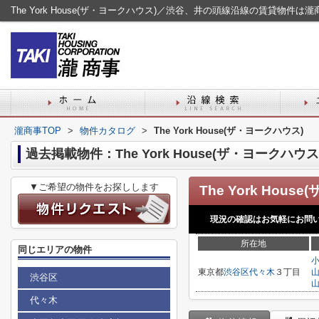
The York House(ザ・ヨークハウス)／渋谷、井の頭線沿線の賃貸物件は瀧
瀧商事TOP
>
物件カタログ
>
The York House(ザ・ヨークハウス)
過去掲載物件：The York House(ザ・ヨークハウス
▼ご希望の物件をお探しします
現況の確認はお気軽にお問
所在地
同じエリアの物件
東京都
渋谷区
代々木
３丁目
渋谷区
代々木