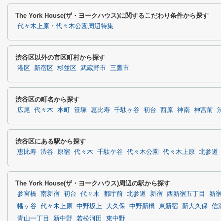
The York House(ザ・ヨークハウス)に関するこだわり条件から探す
代々木上原・代々木公園周辺特集
渋谷区以外の市区町村から探す
港区
新宿区
杉並区
武蔵野市
三鷹市
渋谷区の町名から探す
広尾
代々木
本町
笹塚
恵比寿
千駄ヶ谷
初台
西原
神南
神宮前
渋谷区にある駅から探す
恵比寿
渋谷
原宿
代々木
千駄ケ谷
代々木公園
代々木上原
北参道
The York House(ザ・ヨークハウス)周辺の駅から探す
参宮橋
南新宿
初台
代々木
都庁前
北参道
新宿
西新宿五丁目
新
幡ヶ谷
代々木上原
中野坂上
大久保
中野新橋
東新宿
新大久保
信
青山一丁目
新中野
若松河田
東中野