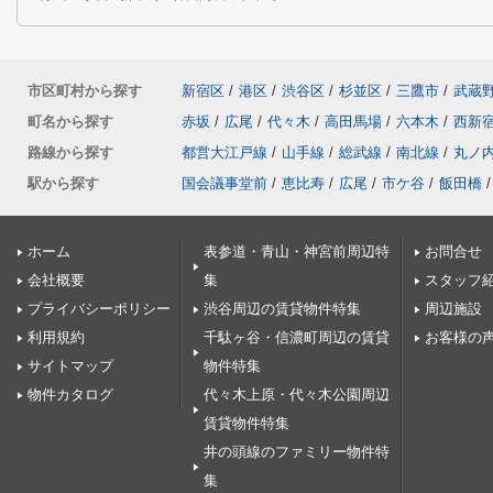
市区町村から探す
新宿区
/
港区
/
渋谷区
/
杉並区
/
三鷹市
/
武蔵
町名から探す
赤坂
/
広尾
/
代々木
/
高田馬場
/
六本木
/
西新
路線から探す
都営大江戸線
/
山手線
/
総武線
/
南北線
/
丸ノ
駅から探す
国会議事堂前
/
恵比寿
/
広尾
/
市ケ谷
/
飯田橋
/
ホーム
表参道・青山・神宮前周辺特
お問合せ
会社概要
集
スタッフ
プライバシーポリシー
渋谷周辺の賃貸物件特集
周辺施設
利用規約
千駄ヶ谷・信濃町周辺の賃貸
お客様の
サイトマップ
物件特集
物件カタログ
代々木上原・代々木公園周辺
賃貸物件特集
井の頭線のファミリー物件特
集