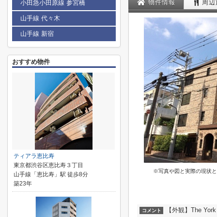
物件情報
周辺
小田急小田原線 参宮橋
山手線 代々木
山手線 新宿
おすすめ物件
ティアラ恵比寿
東京都渋谷区恵比寿３丁目
※写真や図と実際の現状と
山手線「恵比寿」駅 徒歩8分
築23年
【外観】The Yor
コメント