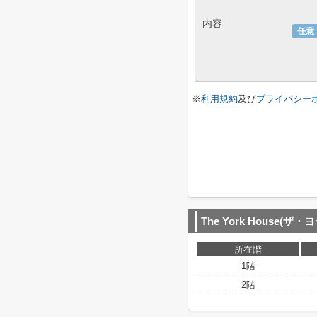
内容
任意
※
利用規約
及び
プライバシー
The York House(ザ
所在階
1階
2階