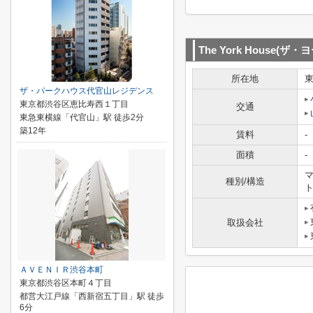
The York House(ザ
所在地
ザ・パークハウス代官山レジデンス
東京都渋谷区恵比寿西１丁目
交通
東急東横線「代官山」駅 徒歩2分
築12年
賃料
-
面積
-
マ
種別/構造
取扱会社
ＡＶＥＮＩＲ渋谷本町
東京都渋谷区本町４丁目
都営大江戸線「西新宿五丁目」駅 徒歩
6分