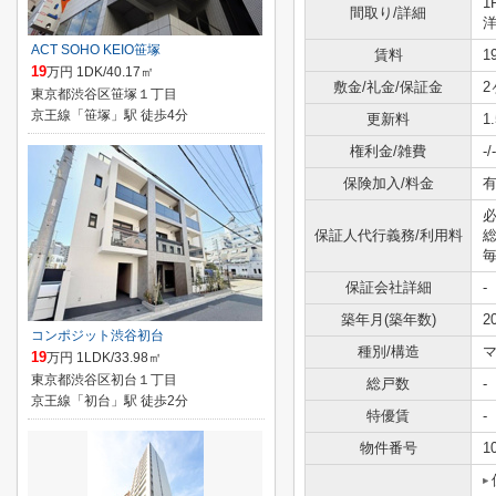
1
間取り/詳細
ACT SOHO KEIO笹塚
賃料
1
19
万円 1DK/40.17㎡
敷金/礼金/保証金
2
東京都渋谷区笹塚１丁目
京王線「笹塚」駅 徒歩4分
更新料
1
権利金/雑費
-/-
保険加入/料金
有
必
保証人代行義務/利用料
総
毎
保証会社詳細
-
築年月(築年数)
2
コンポジット渋谷初台
種別/構造
19
万円 1LDK/33.98㎡
東京都渋谷区初台１丁目
総戸数
-
京王線「初台」駅 徒歩2分
特優賃
-
物件番号
1