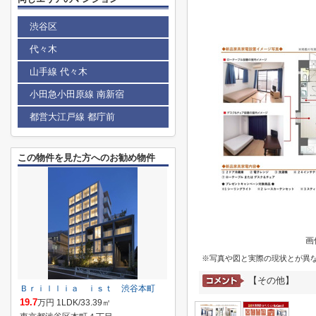
渋谷区
代々木
山手線 代々木
小田急小田原線 南新宿
都営大江戸線 都庁前
この物件を見た方へのお勧め物件
画
※写真や図と実際の現状とが異
【その他】
Ｂｒｉｌｌｉａ ｉｓｔ 渋谷本町
19.7
万円 1LDK/33.39㎡