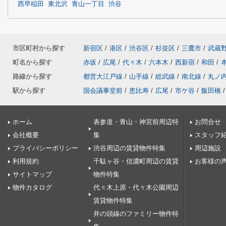
西早稲田
東北沢
青山一丁目
渋谷
市区町村から探す
新宿区
/
港区
/
渋谷区
/
杉並区
/
三鷹市
/
武蔵
町名から探す
赤坂
/
広尾
/
代々木
/
六本木
/
西新宿
/
和田
/
路線から探す
都営大江戸線
/
山手線
/
総武線
/
南北線
/
丸ノ
駅から探す
国会議事堂前
/
恵比寿
/
広尾
/
市ケ谷
/
飯田橋
/
ホーム
表参道・青山・神宮前周辺特
お問合せ
会社概要
集
スタッフ
プライバシーポリシー
渋谷周辺の賃貸物件特集
周辺施設
利用規約
千駄ヶ谷・信濃町周辺の賃貸
お客様の
サイトマップ
物件特集
物件カタログ
代々木上原・代々木公園周辺
賃貸物件特集
井の頭線のファミリー物件特