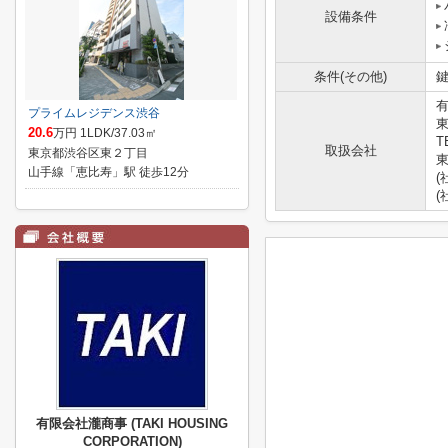
設備条件
条件(その他)
鍵
有
プライムレジデンス渋谷
東
20.6
万円 1LDK/37.03㎡
T
取扱会社
東京都渋谷区東２丁目
東
山手線「恵比寿」駅 徒歩12分
(
(
有限会社瀧商事 (TAKI HOUSING
CORPORATION)