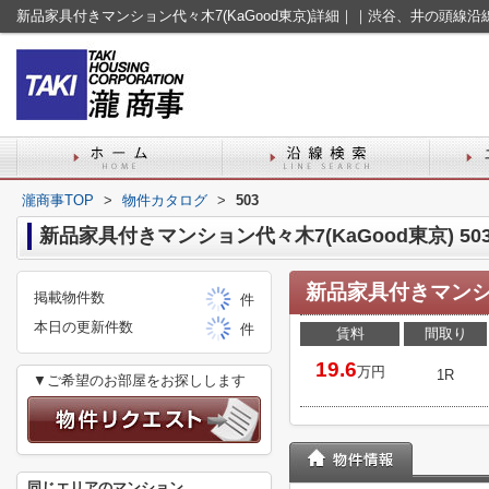
新品家具付きマンション代々木7(KaGood東京)詳細｜｜渋谷、井の頭線
瀧商事TOP
>
物件カタログ
>
503
新品家具付きマンション代々木7(KaGood東京) 503
新品家具付きマンショ
掲載物件数
件
本日の更新件数
件
賃料
間取り
19.6
万円
1R
▼ご希望のお部屋をお探しします
同じエリアのマンション