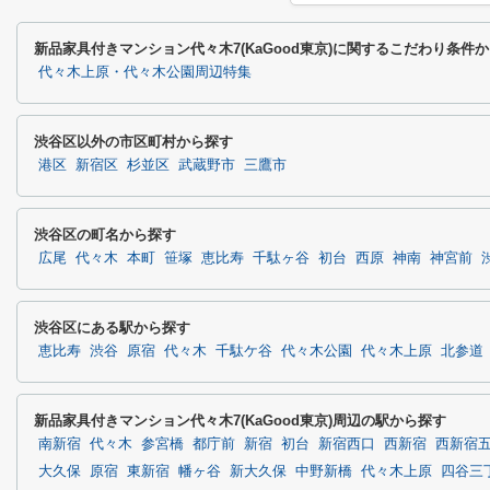
新品家具付きマンション代々木7(KaGood東京)に関するこだわり条件
代々木上原・代々木公園周辺特集
渋谷区以外の市区町村から探す
港区
新宿区
杉並区
武蔵野市
三鷹市
渋谷区の町名から探す
広尾
代々木
本町
笹塚
恵比寿
千駄ヶ谷
初台
西原
神南
神宮前
渋谷区にある駅から探す
恵比寿
渋谷
原宿
代々木
千駄ケ谷
代々木公園
代々木上原
北参道
新品家具付きマンション代々木7(KaGood東京)周辺の駅から探す
南新宿
代々木
参宮橋
都庁前
新宿
初台
新宿西口
西新宿
西新宿
大久保
原宿
東新宿
幡ヶ谷
新大久保
中野新橋
代々木上原
四谷三