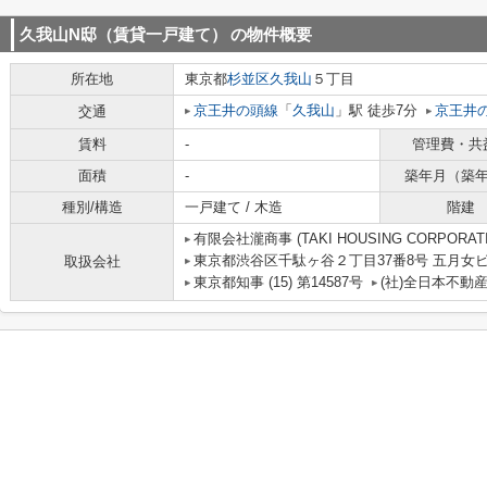
久我山N邸（賃貸一戸建て）
の物件概要
所在地
東京都
杉並区
久我山
５丁目
京王井の頭線
「
久我山
」駅 徒歩7分
京王井
交通
賃料
-
管理費・共
面積
-
築年月（築
種別/構造
一戸建て / 木造
階建
有限会社瀧商事 (TAKI HOUSING CORPORATI
東京都渋谷区千駄ヶ谷２丁目37番8号 五月女
取扱会社
東京都知事 (15) 第14587号
(社)全日本不動