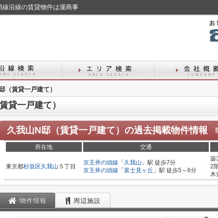
頭線沿線の賃貸物件は瀧商事
N邸（賃貸一戸建て）
（賃貸一戸建て）
久我山N邸（賃貸一戸建て）
の過去掲載物件情報
所在地
交通
築
京王井の頭線
「
久我山
」駅 徒歩7分
東京都
杉並区
久我山
５丁目
2
京王井の頭線
「
富士見ヶ丘
」駅 徒歩5～6分
木
物件情報
周辺施設