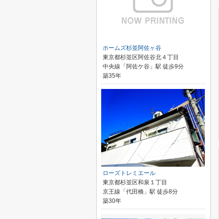
ホームズ杉並阿佐ヶ谷
東京都杉並区阿佐谷北４丁目
中央線「阿佐ケ谷」駅 徒歩9分
築35年
ローズトレミエール
東京都杉並区和泉１丁目
京王線「代田橋」駅 徒歩8分
築30年