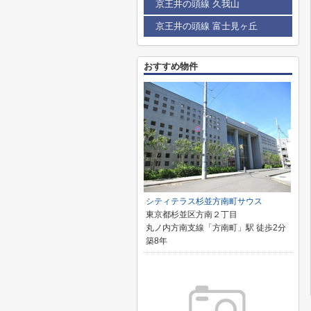
京王井の頭線 久我山
京王井の頭線 富士見ヶ丘
おすすめ物件
シティテラス杉並方南町サウス
東京都杉並区方南２丁目
丸ノ内方南支線「方南町」駅 徒歩2分
築8年