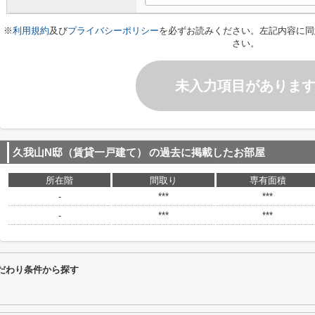
※
利用規約
及び
プライバシーポリシー
を必ずお読みください。左記内容に同
さい。
未入力項目がありま
久我山N邸（賃貸一戸建て）
の過去に掲載したお部屋
所在階
間取り
専有面積
-
***
***
-
***
***
だわり条件から探す