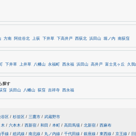
山
方南
阿佐谷北
上荻
下井草
下高井戸
西荻北
浜田山
堀ノ内
南荻窪
町
下井草
上井草
八幡山
永福町
西永福
浜田山
高井戸
富士見ヶ丘
久我
ら探す
荻窪
浜田山
八幡山
荻窪
吉祥寺
西永福
渋谷区
/
杉並区
/
三鷹市
/
武蔵野市
々木
/
六本木
/
西新宿
/
和田
/
本町
/
高田馬場
/
北新宿
/
西麻布
山手線
/
総武線
/
南北線
/
丸ノ内線
/
千代田線
/
銀座線
/
東西線
/
京王線
/
日