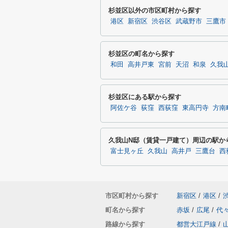
杉並区以外の市区町村から探す
港区
新宿区
渋谷区
武蔵野市
三鷹市
杉並区の町名から探す
和田
高井戸東
宮前
天沼
和泉
久我
杉並区にある駅から探す
阿佐ケ谷
荻窪
西荻窪
東高円寺
方南
久我山N邸（賃貸一戸建て）周辺の駅か
富士見ヶ丘
久我山
高井戸
三鷹台
西
市区町村から探す
新宿区
/
港区
/
町名から探す
赤坂
/
広尾
/
代
路線から探す
都営大江戸線
/