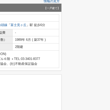
情報の見方
【一戸建て】
の頭線
「
富士見ヶ丘
」駅 徒歩6分
益費
-
年数）
1989年 6月 ( 築37年 )
2階建
ON)
ビル６階
TEL:03-3401-8377
産協会、(社)不動産保証協会