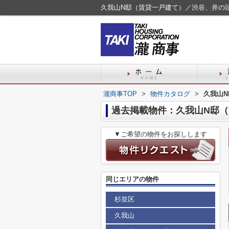
久我山N邸（賃貸一戸建て）／渋谷、井の
瀧商事TOP
>
物件カタログ
>
久我山
過去掲載物件：久我山N邸
▼ご希望の物件をお探しします
同じエリアの物件
杉並区
久我山