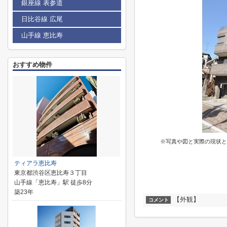
銀座線 表参道
日比谷線 広尾
山手線 恵比寿
おすすめ物件
※写真や図と実際の現状と
ティアラ恵比寿
東京都渋谷区恵比寿３丁目
山手線「恵比寿」駅 徒歩8分
築23年
【外観】
コメント