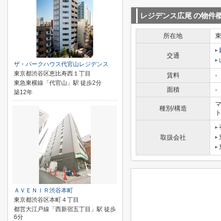
レジデンス広尾
の物件
所在地
交通
ザ・パークハウス代官山レジデンス
東京都渋谷区恵比寿西１丁目
賃料
-
東急東横線「代官山」駅 徒歩2分
面積
-
築12年
マ
種別/構造
取扱会社
ＡＶＥＮＩＲ渋谷本町
東京都渋谷区本町４丁目
都営大江戸線「西新宿五丁目」駅 徒歩
6分