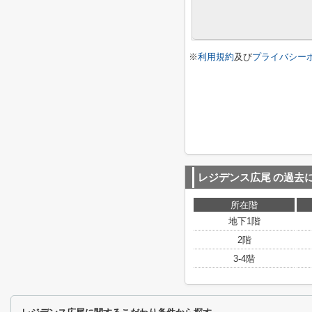
※
利用規約
及び
プライバシー
レジデンス広尾
の過去
所在階
地下1階
2階
3-4階