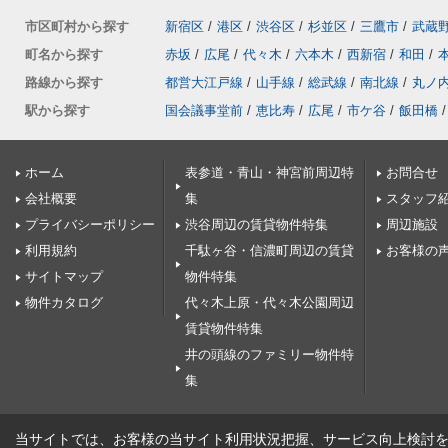
市区町村から探す
新宿区
/
港区
/
渋谷区
/
杉並区
/
三鷹市
/
武蔵
町名から探す
赤坂
/
広尾
/
代々木
/
六本木
/
西新宿
/
和田
/
路線から探す
都営大江戸線
/
山手線
/
総武線
/
南北線
/
丸ノ
駅から探す
国会議事堂前
/
恵比寿
/
広尾
/
市ケ谷
/
飯田橋
/
ホーム
表参道・青山・神宮前周辺特
お問合せ
会社概要
集
スタッフ
プライバシーポリシー
渋谷周辺の賃貸物件特集
周辺施設
利用規約
千駄ヶ谷・信濃町周辺の賃貸
お客様の
サイトマップ
物件特集
物件カタログ
代々木上原・代々木公園周辺
賃貸物件特集
井の頭線のファミリー物件特
集
当サイトでは、お客様の当サイト利用状況把握、サービス向上検討を目