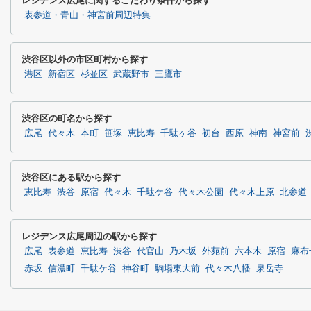
レジデンス広尾に関するこだわり条件から探す
表参道・青山・神宮前周辺特集
渋谷区以外の市区町村から探す
港区
新宿区
杉並区
武蔵野市
三鷹市
渋谷区の町名から探す
広尾
代々木
本町
笹塚
恵比寿
千駄ヶ谷
初台
西原
神南
神宮前
渋谷区にある駅から探す
恵比寿
渋谷
原宿
代々木
千駄ケ谷
代々木公園
代々木上原
北参道
レジデンス広尾周辺の駅から探す
広尾
表参道
恵比寿
渋谷
代官山
乃木坂
外苑前
六本木
原宿
麻布
赤坂
信濃町
千駄ケ谷
神谷町
駒場東大前
代々木八幡
泉岳寺