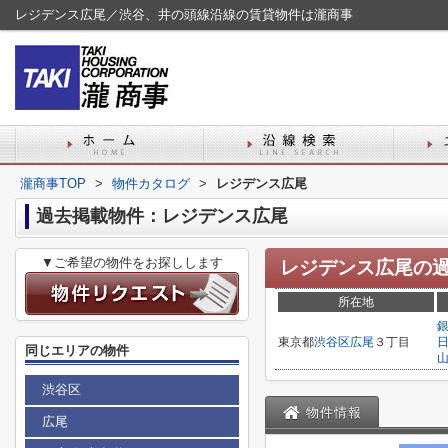
レジデンス広尾／渋谷、井の頭線沿線の賃貸物件は瀧商事
瀧商事TOP
>
物件カタログ
>
レジデンス広尾
過去掲載物件：レジデンス広尾
▼ご希望の物件をお探しします
レジデンス広尾
の
所在地
東京都
渋谷区
広尾
３丁目
同じエリアの物件
渋谷区
物件情報
広尾