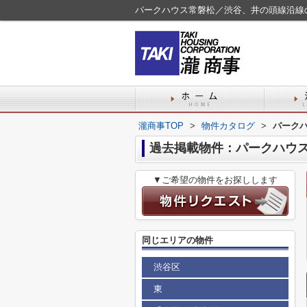
パークハウス常磐松／渋谷、井の頭線沿線
瀧商事TOP
>
物件カタログ
>
パーク
過去掲載物件：パークハウ
▼ご希望の物件をお探しします
同じエリアの物件
渋谷区
東