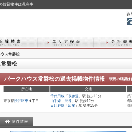
の賃貸物件は瀧商事
ハウス常磐松
ス常磐松
パークハウス常磐松
の過去掲載物件情報
現況の確認は
所在地
交通
千代田線
「
表参道
」駅 徒歩11分
築
東京都
渋谷区
東
４丁目
山手線
「
渋谷
」駅 徒歩12分
6
日比谷線
「
広尾
」駅 徒歩15分
鉄
物件情報