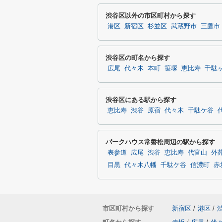
渋谷区以外の市区町村から探す
港区
新宿区
杉並区
武蔵野市
三鷹市
渋谷区の町名から探す
広尾
代々木
本町
笹塚
恵比寿
千駄
渋谷区にある駅から探す
恵比寿
渋谷
原宿
代々木
千駄ケ谷
パークハウス常磐松周辺の駅から探す
表参道
広尾
渋谷
恵比寿
代官山
外
目黒
代々木八幡
千駄ケ谷
信濃町
赤
市区町村から探す
新宿区
/
港区
/