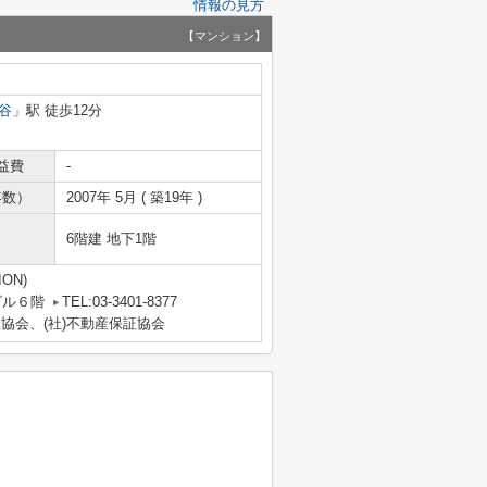
情報の見方
【マンション】
谷
」駅 徒歩12分
益費
-
年数）
2007年 5月 ( 築19年 )
6階建 地下1階
ON)
ビル６階
TEL:03-3401-8377
産協会、(社)不動産保証協会