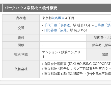
パークハウス常磐松
の物件概要
所在地
東京都
渋谷区
東
４丁目
千代田線
「
表参道
」駅 徒歩11分
山手線
「
渋
交通
日比谷線
「
広尾
」駅 徒歩15分
賃料
-
管理費・共
面積
-
築年月（築
マンション / 鉄筋コンクリー
種別/構造
階建
ト
有限会社瀧商事 (TAKI HOUSING CORPORATI
東京都渋谷区千駄ヶ谷２丁目37番8号 五月女
取扱会社
東京都知事 (15) 第14587号
(社)全日本不動