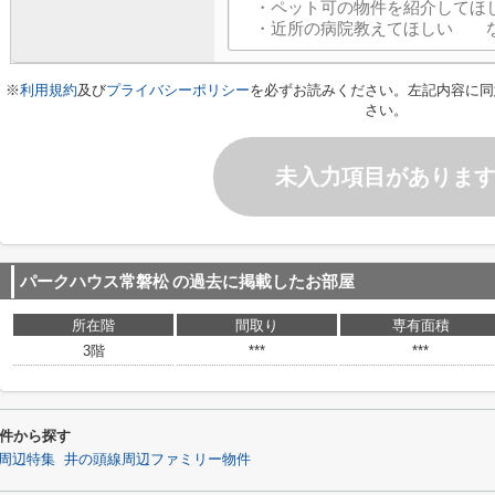
※
利用規約
及び
プライバシーポリシー
を必ずお読みください。左記内容に同
さい。
未入力項目がありま
パークハウス常磐松
の過去に掲載したお部屋
所在階
間取り
専有面積
3階
***
***
件から探す
周辺特集
井の頭線周辺ファミリー物件