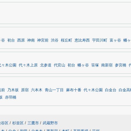
ヶ谷
初台
西原
神南
神宮前
渋谷
桜丘町
恵比寿西
宇田川町
富ヶ谷
幡ヶ
代々木公園
代々木上原
北参道
代官山
初台
幡ヶ谷
笹塚
南新宿
参宮橋
苑前
乃木坂
原宿
六本木
青山一丁目
麻布十番
代々木公園
白金台
白金高
坂
赤羽橋
渋谷区
/
杉並区
/
三鷹市
/
武蔵野市