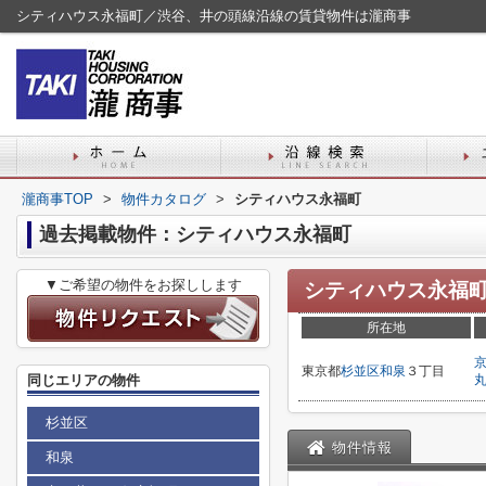
シティハウス永福町／渋谷、井の頭線沿線の賃貸物件は瀧商事
瀧商事TOP
>
物件カタログ
>
シティハウス永福町
過去掲載物件：シティハウス永福町
▼ご希望の物件をお探しします
シティハウス永福
所在地
東京都
杉並区
和泉
３丁目
同じエリアの物件
杉並区
物件情報
和泉