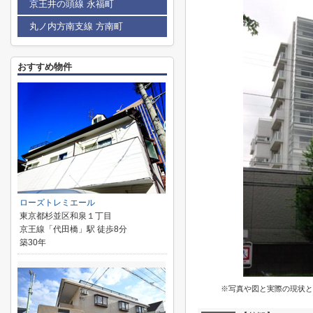
京王井の頭線 永福町
丸ノ内方南支線 方南町
おすすめ物件
ローズトレミエール
東京都杉並区和泉１丁目
京王線「代田橋」駅 徒歩8分
築30年
※写真や図と実際の現状と