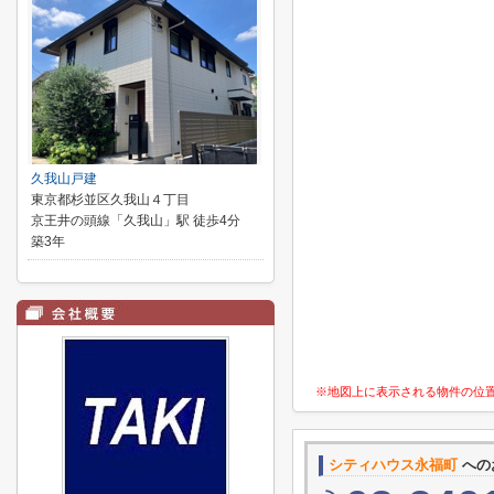
久我山戸建
東京都杉並区久我山４丁目
京王井の頭線「久我山」駅 徒歩4分
築3年
※地図上に表示される物件の位
シティハウス永福町
への