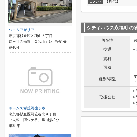
【外観】
コメント
シティハウス永福町
の
ハイムアゼリア
東京都杉並区久我山３丁目
所在地
京王井の頭線「久我山」駅 徒歩1分
築40年
交通
賃料
-
面積
-
マ
種別/構造
取扱会社
ホームズ杉並阿佐ヶ谷
東京都杉並区阿佐谷北４丁目
中央線「阿佐ケ谷」駅 徒歩9分
築35年