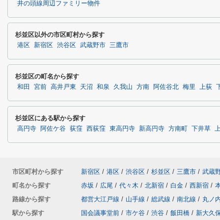
井の頭線周辺ファミリー物件
杉並区以外の市区町村から探す
港区
新宿区
渋谷区
武蔵野市
三鷹市
杉並区の町名から探す
和田
宮前
高井戸東
天沼
和泉
久我山
方南
阿佐谷北
梅里
上荻
杉並区にある駅から探す
高円寺
阿佐ケ谷
荻窪
西荻窪
東高円寺
新高円寺
方南町
下井草
市区町村から探す
新宿区
/
港区
/
渋谷区
/
杉並区
/
三鷹市
/
武蔵
町名から探す
赤坂
/
広尾
/
代々木
/
北新宿
/
白金
/
西新宿
/
路線から探す
都営大江戸線
/
山手線
/
総武線
/
南北線
/
丸ノ
駅から探す
国会議事堂前
/
市ケ谷
/
渋谷
/
飯田橋
/
新大久