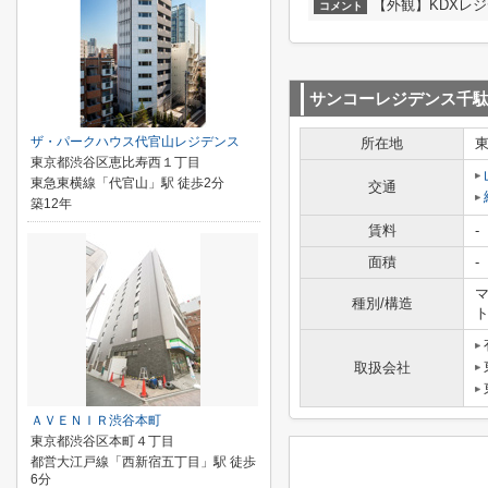
【外観】KDXレ
コメント
サンコーレジデンス千
ザ・パークハウス代官山レジデンス
所在地
東京都渋谷区恵比寿西１丁目
東急東横線「代官山」駅 徒歩2分
交通
築12年
賃料
-
面積
-
マ
種別/構造
取扱会社
ＡＶＥＮＩＲ渋谷本町
東京都渋谷区本町４丁目
都営大江戸線「西新宿五丁目」駅 徒歩
6分