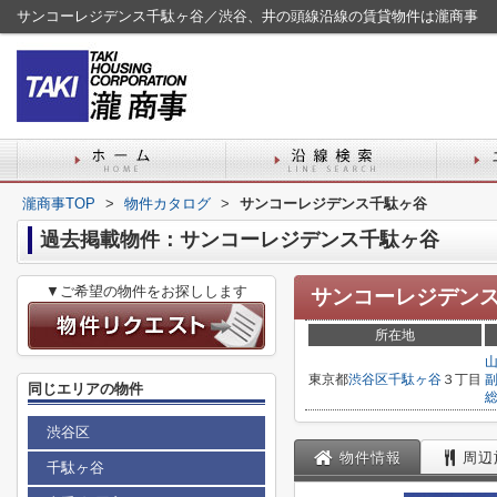
サンコーレジデンス千駄ヶ谷／渋谷、井の頭線沿線の賃貸物件は瀧商事
瀧商事TOP
>
物件カタログ
>
サンコーレジデンス千駄ヶ谷
過去掲載物件：サンコーレジデンス千駄ヶ谷
▼ご希望の物件をお探しします
サンコーレジデン
所在地
東京都
渋谷区
千駄ヶ谷
３丁目
同じエリアの物件
渋谷区
物件情報
周辺
千駄ヶ谷