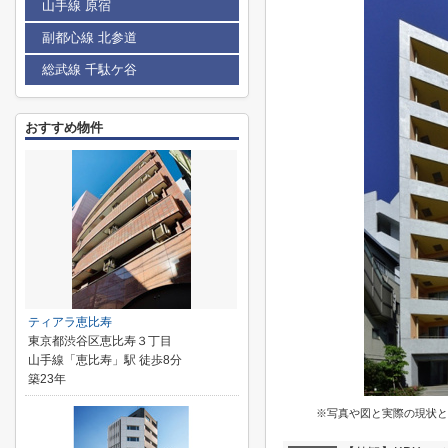
山手線 原宿
副都心線 北参道
総武線 千駄ケ谷
おすすめ物件
ティアラ恵比寿
東京都渋谷区恵比寿３丁目
山手線「恵比寿」駅 徒歩8分
築23年
※写真や図と実際の現状と