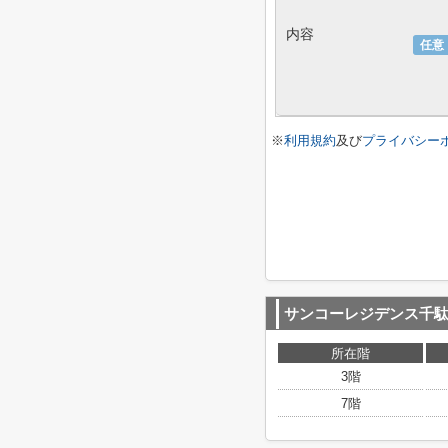
内容
任意
※
利用規約
及び
プライバシー
サンコーレジデンス千
所在階
3階
7階