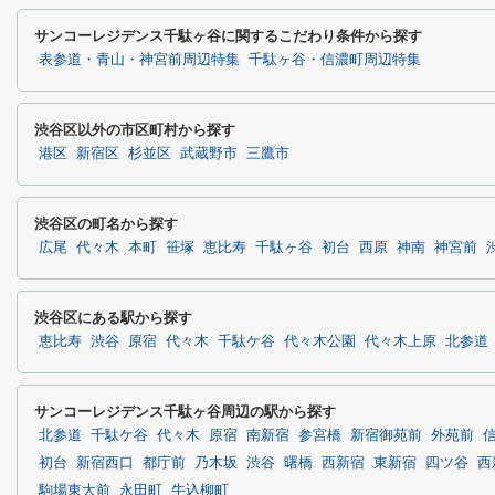
サンコーレジデンス千駄ヶ谷に関するこだわり条件から探す
表参道・青山・神宮前周辺特集
千駄ヶ谷・信濃町周辺特集
渋谷区以外の市区町村から探す
港区
新宿区
杉並区
武蔵野市
三鷹市
渋谷区の町名から探す
広尾
代々木
本町
笹塚
恵比寿
千駄ヶ谷
初台
西原
神南
神宮前
渋谷区にある駅から探す
恵比寿
渋谷
原宿
代々木
千駄ケ谷
代々木公園
代々木上原
北参道
サンコーレジデンス千駄ヶ谷周辺の駅から探す
北参道
千駄ケ谷
代々木
原宿
南新宿
参宮橋
新宿御苑前
外苑前
初台
新宿西口
都庁前
乃木坂
渋谷
曙橋
西新宿
東新宿
四ツ谷
西
駒場東大前
永田町
牛込柳町