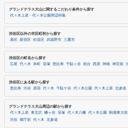
グランドテラス大山に関するこだわり条件から探す
代々木上原・代々木公園周辺特集
渋谷区以外の市区町村から探す
港区
新宿区
杉並区
武蔵野市
三鷹市
渋谷区の町名から探す
広尾
代々木
本町
笹塚
恵比寿
千駄ヶ谷
初台
西原
神南
神宮前
渋谷区にある駅から探す
恵比寿
渋谷
原宿
代々木
千駄ケ谷
代々木公園
代々木上原
北参道
グランドテラス大山周辺の駅から探す
代々木上原
東北沢
幡ヶ谷
笹塚
代々木八幡
代々木公園
駒場東大前
渋谷
都庁前
代々木
北参道