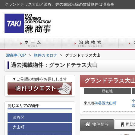
グランドテラス大山／渋谷、井の頭線沿線の賃貸物件は瀧商事
瀧商事TOP
>
物件カタログ
>
グランドテラス大山
過去掲載物件：グランドテラス大山
▼ご希望の物件をお探しします
グランドテラス大
所在地
東京都
渋谷区
大山町
同じエリアの物件
渋谷区
物件情報
周辺
大山町