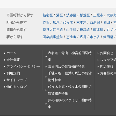
市区町村から探す
新宿区
/
港区
/
渋谷区
/
杉並区
/
三鷹市
/
武蔵
町名から探す
赤坂
/
広尾
/
代々木
/
六本木
/
西新宿
/
和田
/
路線から探す
都営大江戸線
/
山手線
/
総武線
/
南北線
/
丸ノ
駅から探す
国会議事堂前
/
恵比寿
/
広尾
/
市ケ谷
/
飯田橋
/
ホーム
表参道・青山・神宮前周辺特
お問合せ
会社概要
集
スタッフ
プライバシーポリシー
渋谷周辺の賃貸物件特集
周辺施設
利用規約
千駄ヶ谷・信濃町周辺の賃貸
お客様の
サイトマップ
物件特集
物件カタログ
代々木上原・代々木公園周辺
賃貸物件特集
井の頭線のファミリー物件特
集