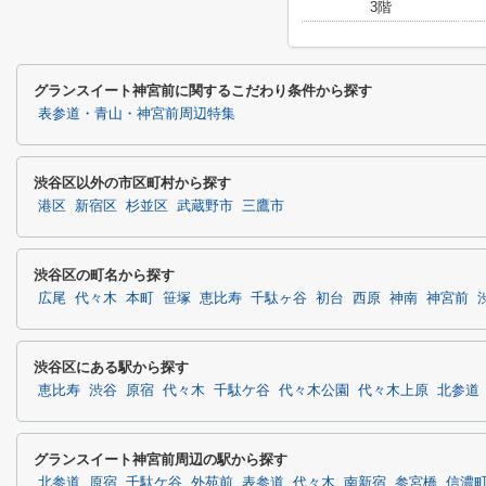
3階
グランスイート神宮前に関するこだわり条件から探す
表参道・青山・神宮前周辺特集
渋谷区以外の市区町村から探す
港区
新宿区
杉並区
武蔵野市
三鷹市
渋谷区の町名から探す
広尾
代々木
本町
笹塚
恵比寿
千駄ヶ谷
初台
西原
神南
神宮前
渋谷区にある駅から探す
恵比寿
渋谷
原宿
代々木
千駄ケ谷
代々木公園
代々木上原
北参道
グランスイート神宮前周辺の駅から探す
北参道
原宿
千駄ケ谷
外苑前
表参道
代々木
南新宿
参宮橋
信濃