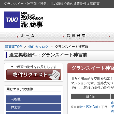
グランスイート神宮前／渋谷、井の頭線沿線の賃貸物件は瀧商事
瀧商事TOP
>
物件カタログ
>
グランスイート神宮前
過去掲載物件：グランスイート神宮前
▼ご希望の物件をお探しします
グランスイート神
明るく開放的な空間を演出し
マンションです。連絡先でメールを
で他にも同様の条件の物件が
同じエリアの物件
所在地
渋谷区
東京都
渋谷区
神宮前
１丁目
神宮前