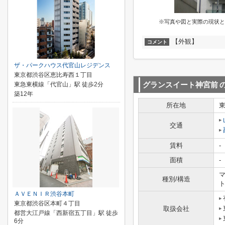
※写真や図と実際の現状と
【外観】
コメント
ザ・パークハウス代官山レジデンス
東京都渋谷区恵比寿西１丁目
東急東横線「代官山」駅 徒歩2分
グランスイート神宮前
築12年
所在地
交通
賃料
-
面積
-
マ
種別/構造
ＡＶＥＮＩＲ渋谷本町
東京都渋谷区本町４丁目
取扱会社
都営大江戸線「西新宿五丁目」駅 徒歩
6分