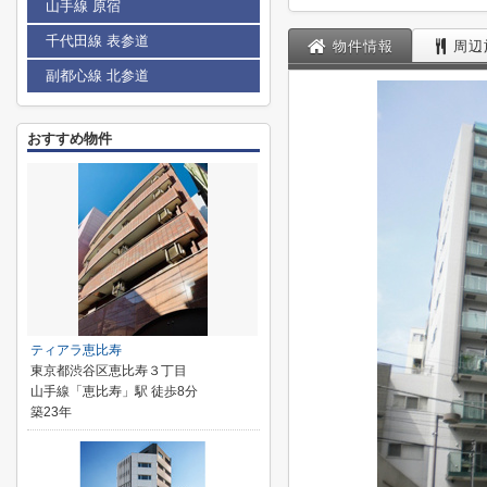
山手線 原宿
千代田線 表参道
物件情報
周辺
副都心線 北参道
おすすめ物件
ティアラ恵比寿
東京都渋谷区恵比寿３丁目
山手線「恵比寿」駅 徒歩8分
築23年