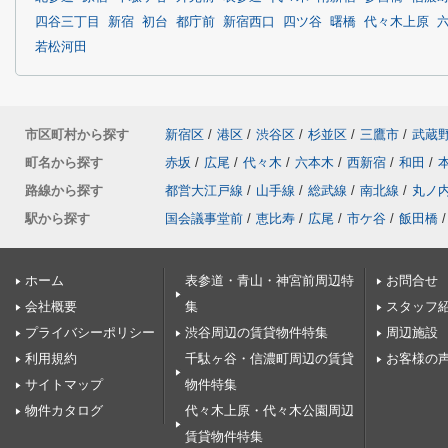
四谷三丁目
新宿
初台
都庁前
新宿西口
四ツ谷
曙橋
代々木上原
若松河田
市区町村から探す
新宿区
/
港区
/
渋谷区
/
杉並区
/
三鷹市
/
武蔵
町名から探す
赤坂
/
広尾
/
代々木
/
六本木
/
西新宿
/
和田
/
路線から探す
都営大江戸線
/
山手線
/
総武線
/
南北線
/
丸ノ
駅から探す
国会議事堂前
/
恵比寿
/
広尾
/
市ケ谷
/
飯田橋
/
ホーム
表参道・青山・神宮前周辺特
お問合せ
会社概要
集
スタッフ
プライバシーポリシー
渋谷周辺の賃貸物件特集
周辺施設
利用規約
千駄ヶ谷・信濃町周辺の賃貸
お客様の
サイトマップ
物件特集
物件カタログ
代々木上原・代々木公園周辺
賃貸物件特集