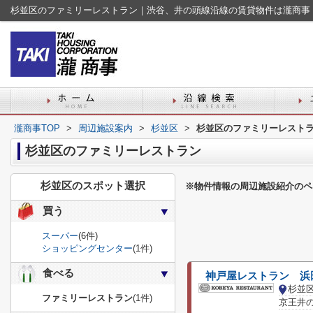
杉並区のファミリーレストラン｜渋谷、井の頭線沿線の賃貸物件は瀧商事
瀧商事TOP
>
周辺施設案内
>
杉並区
>
杉並区のファミリーレスト
杉並区のファミリーレストラン
杉並区のスポット選択
※物件情報の周辺施設紹介のペ
買う
スーパー
(6件)
ショッピングセンター
(1件)
食べる
神戸屋レストラン 浜
杉並
ファミリーレストラン
(1件)
京王井の