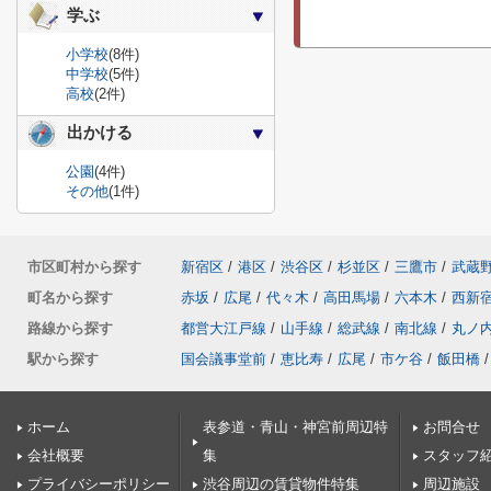
学ぶ
小学校
(8件)
中学校
(5件)
高校
(2件)
出かける
公園
(4件)
その他
(1件)
市区町村から探す
新宿区
/
港区
/
渋谷区
/
杉並区
/
三鷹市
/
武蔵
町名から探す
赤坂
/
広尾
/
代々木
/
高田馬場
/
六本木
/
西新
路線から探す
都営大江戸線
/
山手線
/
総武線
/
南北線
/
丸ノ
駅から探す
国会議事堂前
/
恵比寿
/
広尾
/
市ケ谷
/
飯田橋
/
ホーム
表参道・青山・神宮前周辺特
お問合せ
会社概要
集
スタッフ
プライバシーポリシー
渋谷周辺の賃貸物件特集
周辺施設