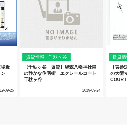
賃貸情報 千駄ヶ谷
賃貸情
技場近
【千駄ヶ谷 賃貸】鳩森八幡神社隣
【表参
ョン
の静かな住宅街 エクレールコート
の大型マ
千駄ヶ谷
COUR
19-09-25
2019-09-24