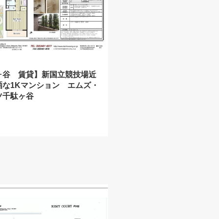
ヶ谷 賃貸】新国立競技場近
洒な1Kマンション エムズ・
ツ千駄ヶ谷