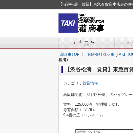
【渋谷松濤 賃貸】東急百貨店本店裏の便
瀧商事TOP
>
有限会社瀧商事 (TAKI HO
松濤》
【渋谷松濤 賃貸】東急百
カテゴリ：
賃貸情報
高級邸宅街「渋谷区松濤」のハイグレー
賃料：125,000円 管理費：なし
専有面積：27.76㎡
9.4畳の広々ワンルーム