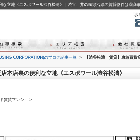
利な立地《エスポワール渋谷松濤》｜渋谷、井の頭線沿線の賃貸物件は瀧商
USING CORPORATION)のブログ記事一覧
>
【渋谷松濤 賃貸】東急百貨
貨店本店裏の便利な立地《エスポワール渋谷松濤》
ド賃貸マンション