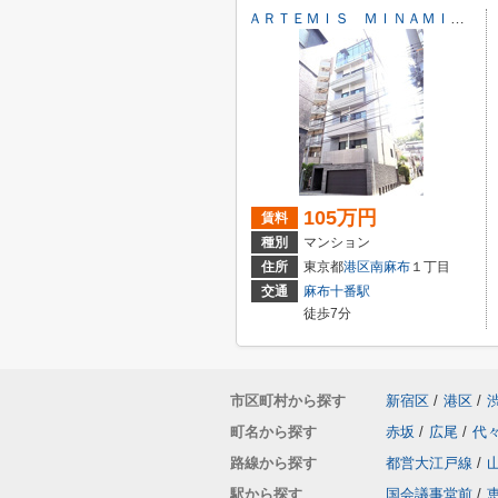
ＡＲＴＥＭＩＳ ＭＩＮＡＭＩ ＡＺＡＢＵ
105万円
賃料
種別
マンション
住所
東京都
港区
南麻布
１丁目
交通
麻布十番駅
徒歩7分
市区町村から探す
新宿区
/
港区
/
町名から探す
赤坂
/
広尾
/
代
路線から探す
都営大江戸線
/
駅から探す
国会議事堂前
/