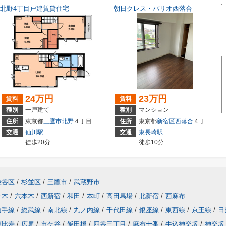
北野4丁目戸建賃貸住宅
朝日クレス・パリオ西落合
24万円
23万円
賃料
賃料
種別
一戸建て
種別
マンション
住所
東京都
三鷹市
北野
４丁目８－３２－１
住所
東京都
新宿区
西落合
４丁目25-16
交通
仙川駅
交通
東長崎駅
徒歩20分
徒歩10分
渋谷区
/
杉並区
/
三鷹市
/
武蔵野市
々木
/
六本木
/
西新宿
/
和田
/
本町
/
高田馬場
/
北新宿
/
西麻布
山手線
/
総武線
/
南北線
/
丸ノ内線
/
千代田線
/
銀座線
/
東西線
/
京王線
/
日
恵比寿
/
広尾
/
市ケ谷
/
飯田橋
/
四谷三丁目
/
麻布十番
/
牛込神楽坂
/
神楽坂