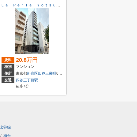
Ｌａ Ｐｅｒｌａ Ｙｏｔｓｕｙａ
20.8万円
賃料
種別
マンション
住所
東京都
新宿区
四谷三栄町
6-18
交通
四谷三丁目駅
徒歩7分
比谷線
/
初台