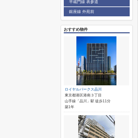
半蔵門線 表参道
銀座線 外苑前
おすすめ物件
ロイヤルパークス品川
東京都港区港南３丁目
山手線「品川」駅 徒歩11分
築1年