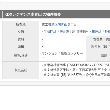
KDXレジデンス南青山
の物件概要
所在地
東京都
港区
南青山
３丁目
半蔵門線
「
表参道
」駅 徒歩8分
銀座線
「
外
交通
賃料
-
管理費・共
面積
-
築年月（築
マンション / 鉄筋コンクリー
種別/構造
階建
ト
有限会社瀧商事 (TAKI HOUSING CORPORATI
東京都渋谷区千駄ヶ谷２丁目37番8号 五月女
取扱会社
東京都知事 (15) 第14587号
(社)全日本不動