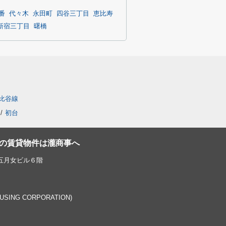
番
代々木
永田町
四谷三丁目
恵比寿
新宿三丁目
曙橋
比谷線
/
初台
の賃貸物件は瀧商事へ
 五月女ビル６階
OUSING CORPORATION)