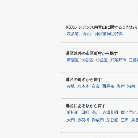
KDXレジデンス南青山に関するこだわ
表参道・青山・神宮前周辺特集
港区以外の市区町村から探す
新宿区
渋谷区
杉並区
武蔵野市
三鷹
港区の町名から探す
赤坂
六本木
白金
西麻布
海岸
港南
港区にある駅から探す
浜松町
田町
品川
赤坂見附
虎ノ門ヒ
大門
赤羽橋
御成門
芝公園
三田
泉