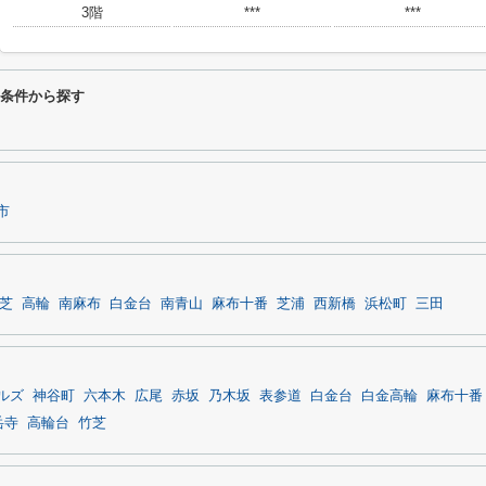
3階
***
***
り条件から探す
市
芝
高輪
南麻布
白金台
南青山
麻布十番
芝浦
西新橋
浜松町
三田
ルズ
神谷町
六本木
広尾
赤坂
乃木坂
表参道
白金台
白金高輪
麻布十番
岳寺
高輪台
竹芝