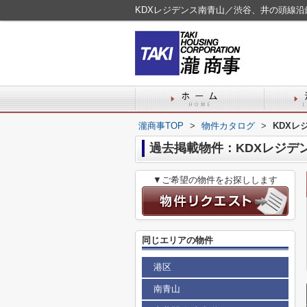
KDXレジデンス南青山／渋谷、井の頭線
瀧商事TOP
>
物件カタログ
>
KDXレ
過去掲載物件：KDXレジデ
▼ご希望の物件をお探しします
同じエリアの物件
港区
南青山