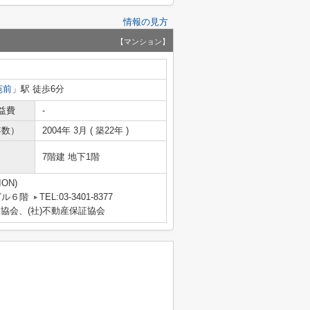
情報の見方
【マンション】
苑前
」駅 徒歩6分
益費
-
年数）
2004年 3月 ( 築22年 )
7階建 地下1階
ON)
ビル６階
TEL:03-3401-8377
産協会、(社)不動産保証協会