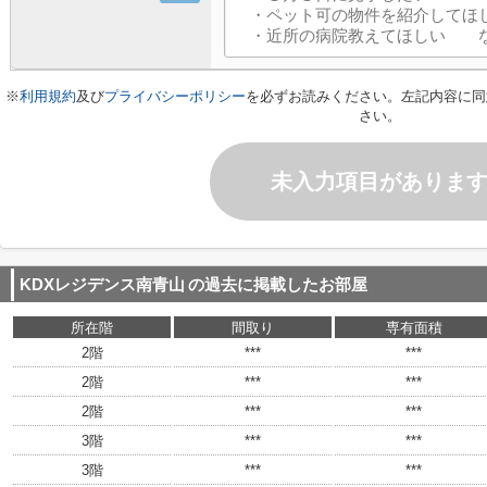
※
利用規約
及び
プライバシーポリシー
を必ずお読みください。左記内容に同
さい。
未入力項目がありま
KDXレジデンス南青山
の過去に掲載したお部屋
所在階
間取り
専有面積
2階
***
***
2階
***
***
2階
***
***
3階
***
***
3階
***
***