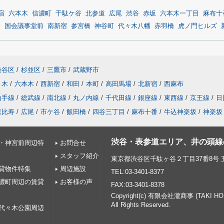
宿
六本木
信濃町
千駄ケ谷
北参道
広尾
渋谷
赤坂
六本木一丁目
麻布十
山
国会議事堂前
南新宿
参宮橋
神谷町
代々木八幡
赤羽橋
虎ノ門ヒルズ
渋谷区
/
杉並区
/
三鷹市
/
武蔵野市
々木
/
六本木
/
西新宿
/
和田
/
本町
/
高田馬場
/
北新宿
/
西麻布
山手線
/
総武線
/
南北線
/
丸ノ内線
/
千代田線
/
銀座線
/
東西線
/
京王線
/
日
恵比寿
/
広尾
/
市ケ谷
/
飯田橋
/
四谷三丁目
/
麻布十番
/
牛込神楽坂
/
神楽坂
渋谷・表参道エリア、井の頭線
・神宮前周辺特
お問合せ
スタッフ紹介
東京都渋谷区千駄ヶ谷２丁目37番8号
貸物件特集
周辺施設
TEL:03-3401-8377
濃町周辺の賃貸
お客様の声
FAX:03-3401-8378
Copyright(c) 有限会社瀧商事 (TAKI H
All Rights Reserved.
代々木公園周辺