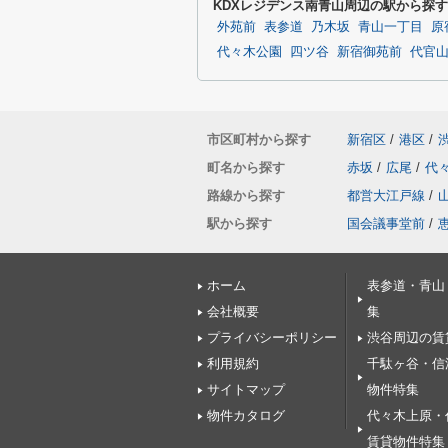
KDXレジデンス南青山周辺の駅から探す
外苑前
表参道
乃木坂
青山一丁目
原
代々木公園
四ツ谷
新宿御苑前
代官
市区町村から探す
新宿区
/
港区
/
町名から探す
赤坂
/
広尾
/
代
路線から探す
都営大江戸線
/
駅から探す
国会議事堂前
/
ホーム
表参道・青山
会社概要
集
プライバシーポリシー
渋谷周辺の賃
利用規約
千駄ヶ谷・信
サイトマップ
物件特集
物件カタログ
代々木上原・
賃貸物件特集