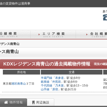
沿線の賃貸物件は瀧商事
ジデンス南青山
ンス南青山
KDXレジデンス南青山
の過去掲載物件情報
現況の確
所在地
交通
半蔵門線
「
表参道
」駅 徒歩8分
築
銀座線
「
外苑前
」駅 徒歩6分
東京都
港区
南青山
３丁目
7
千代田線
「
乃木坂
」駅 徒歩13～15分
鉄
山手線
「
原宿
」駅 徒歩21分
物件情報
周辺施設