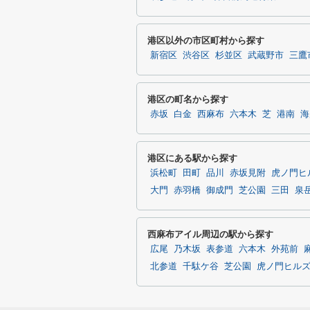
港区以外の市区町村から探す
新宿区
渋谷区
杉並区
武蔵野市
三鷹
港区の町名から探す
赤坂
白金
西麻布
六本木
芝
港南
海
港区にある駅から探す
浜松町
田町
品川
赤坂見附
虎ノ門ヒ
大門
赤羽橋
御成門
芝公園
三田
泉
西麻布アイル周辺の駅から探す
広尾
乃木坂
表参道
六本木
外苑前
北参道
千駄ケ谷
芝公園
虎ノ門ヒル