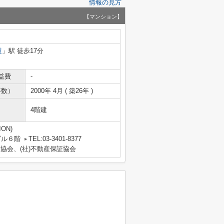
情報の見方
【マンション】
道
」駅 徒歩17分
益費
-
年数）
2000年 4月 ( 築26年 )
4階建
ON)
ビル６階
TEL:03-3401-8377
産協会、(社)不動産保証協会