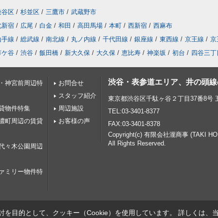
渋谷区
/
杉並区
/
三鷹市
/
武蔵野市
北新宿
/
広尾
/
白金
/
和田
/
高田馬場
/
本町
/
西新宿
/
西麻布
山手線
/
総武線
/
南北線
/
丸ノ内線
/
千代田線
/
銀座線
/
東西線
/
京王線
/
京
市ケ谷
/
渋谷
/
飯田橋
/
新大久保
/
大久保
/
恵比寿
/
神楽坂
/
初台
/
四谷三丁
渋谷・表参道エリア、井の頭線
・神宮前周辺特
お問合せ
スタッフ紹介
東京都渋谷区千駄ヶ谷２丁目37番8号
貸物件特集
周辺施設
TEL:03-3401-8377
濃町周辺の賃貸
お客様の声
FAX:03-3401-8378
Copyright(c) 有限会社瀧商事 (TAKI H
All Rights Reserved.
代々木公園周辺
ァミリー物件特
を目的として、クッキー（Cookie）を使用しています。
詳しくは、