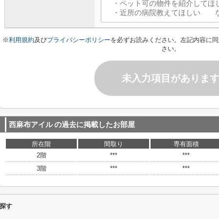
※
利用規約
及び
プライバシーポリシー
を必ずお読みください。左記内容に同
さい。
未入力項目がありま
西麻布アイル
の過去に掲載したお部屋
所在階
間取り
専有面積
2階
***
***
3階
***
***
探す