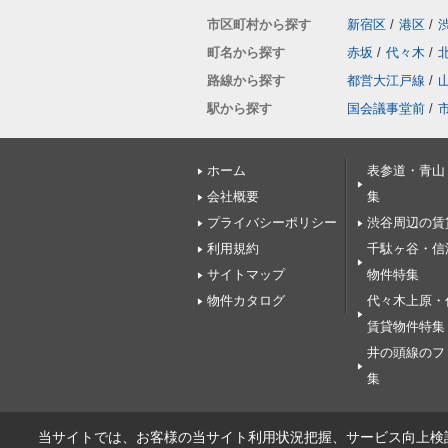
市区町村から探す
新宿区
/
港区
/
町名から探す
赤坂
/
代々木
/
路線から探す
都営大江戸線
/
駅から探す
国会議事堂前
/
ホーム
表参道・青山
会社概要
集
プライバシーポリシー
渋谷周辺の賃
利用規約
千駄ヶ谷・信
サイトマップ
物件特集
物件カタログ
代々木上原・
賃貸物件特集
井の頭線のフ
集
当サイトでは、お客様の当サイト利用状況把握、サービス向上検討