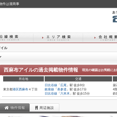
物件は瀧商事
アイル
ル
西麻布アイル
の過去掲載物件情報
現況の確認はお気軽にお
所在地
交通
日比谷線
「
広尾
」駅 徒歩9分
築
東京都
港区
西麻布
４丁目
銀座線
「
表参道
」駅 徒歩17分
4
日比谷線
「
六本木
」駅 徒歩15分
鉄
物件情報
周辺施設