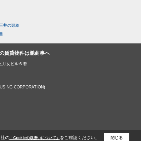
王井の頭線
目
の賃貸物件は瀧商事へ
 五月女ビル６階
OUSING CORPORATION)
当社の
をご確認ください。
閉じる
「Cookieの取扱いについて」