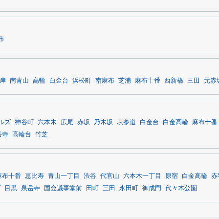
市
岸
南青山
高輪
白金台
浜松町
南麻布
芝浦
麻布十番
西新橋
三田
元赤
ルズ
神谷町
六本木
広尾
赤坂
乃木坂
表参道
白金台
白金高輪
麻布十番
岳寺
高輪台
竹芝
麻布十番
恵比寿
青山一丁目
渋谷
代官山
六本木一丁目
原宿
白金高輪
赤
ズ
目黒
泉岳寺
国会議事堂前
田町
三田
永田町
御成門
代々木公園