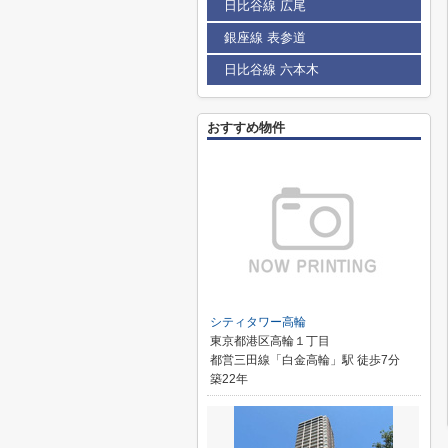
日比谷線 広尾
銀座線 表参道
日比谷線 六本木
おすすめ物件
シティタワー高輪
東京都港区高輪１丁目
都営三田線「白金高輪」駅 徒歩7分
築22年