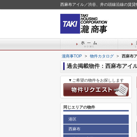
西麻布アイル／渋谷、井の頭線沿線の賃貸
瀧商事TOP
>
物件カタログ
>
西麻布
過去掲載物件：西麻布アイ
▼ご希望の物件をお探しします
同じエリアの物件
港区
西麻布