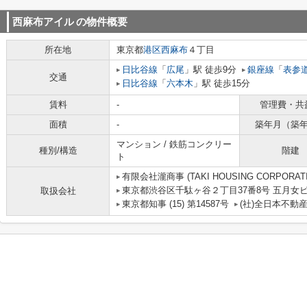
西麻布アイル
の物件概要
所在地
東京都
港区
西麻布
４丁目
日比谷線
「
広尾
」駅 徒歩9分
銀座線
「
表参
交通
日比谷線
「
六本木
」駅 徒歩15分
賃料
-
管理費・共
面積
-
築年月（築
マンション / 鉄筋コンクリー
種別/構造
階建
ト
有限会社瀧商事 (TAKI HOUSING CORPORATI
東京都渋谷区千駄ヶ谷２丁目37番8号 五月女
取扱会社
東京都知事 (15) 第14587号
(社)全日本不動