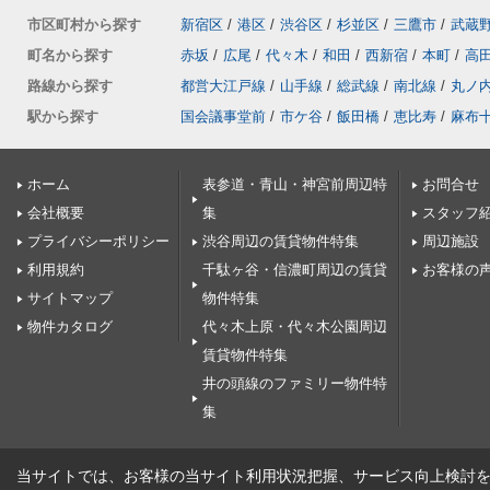
市区町村から探す
新宿区
/
港区
/
渋谷区
/
杉並区
/
三鷹市
/
武蔵
町名から探す
赤坂
/
広尾
/
代々木
/
和田
/
西新宿
/
本町
/
高
路線から探す
都営大江戸線
/
山手線
/
総武線
/
南北線
/
丸ノ
駅から探す
国会議事堂前
/
市ケ谷
/
飯田橋
/
恵比寿
/
麻布
ホーム
表参道・青山・神宮前周辺特
お問合せ
会社概要
集
スタッフ
プライバシーポリシー
渋谷周辺の賃貸物件特集
周辺施設
利用規約
千駄ヶ谷・信濃町周辺の賃貸
お客様の
サイトマップ
物件特集
物件カタログ
代々木上原・代々木公園周辺
賃貸物件特集
井の頭線のファミリー物件特
集
当サイトでは、お客様の当サイト利用状況把握、サービス向上検討を目