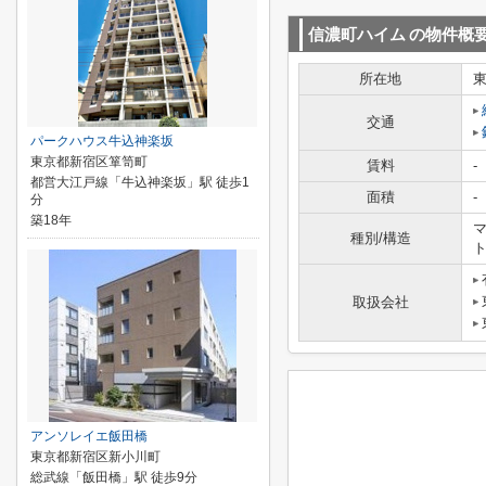
信濃町ハイム
の物件概
所在地
交通
パークハウス牛込神楽坂
東京都新宿区箪笥町
賃料
-
都営大江戸線「牛込神楽坂」駅 徒歩1
面積
-
分
築18年
マ
種別/構造
取扱会社
アンソレイエ飯田橋
東京都新宿区新小川町
総武線「飯田橋」駅 徒歩9分