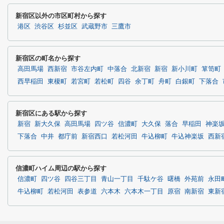
新宿区以外の市区町村から探す
港区
渋谷区
杉並区
武蔵野市
三鷹市
新宿区の町名から探す
高田馬場
西新宿
市谷左内町
中落合
北新宿
新宿
新小川町
箪笥町
西早稲田
東榎町
若宮町
若松町
四谷
余丁町
舟町
白銀町
下落合
新宿区にある駅から探す
新宿
新大久保
高田馬場
四ツ谷
信濃町
大久保
落合
早稲田
神楽
下落合
中井
都庁前
新宿西口
若松河田
牛込柳町
牛込神楽坂
西新
信濃町ハイム周辺の駅から探す
信濃町
四ツ谷
四谷三丁目
青山一丁目
千駄ケ谷
曙橋
外苑前
永田
牛込柳町
若松河田
表参道
六本木
六本木一丁目
原宿
南新宿
東新