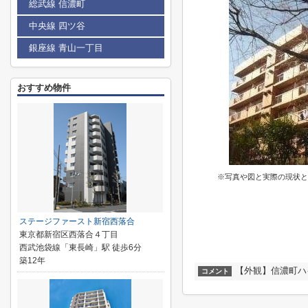
総武線 信濃町
中央線 四ツ谷
銀座線 青山一丁目
おすすめ物件
※写真や図と実際の現状と
ステージファースト新宿西落合
東京都新宿区西落合４丁目
西武池袋線「東長崎」駅 徒歩6分
築12年
【外観】信濃町ハ
コメント