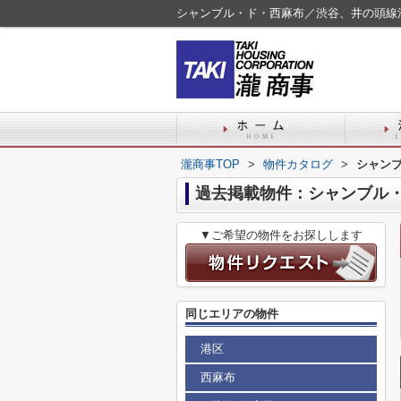
シャンブル・ド・西麻布／渋谷、井の頭線
瀧商事TOP
>
物件カタログ
>
シャン
過去掲載物件：シャンブル
▼ご希望の物件をお探しします
同じエリアの物件
港区
西麻布