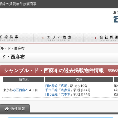
沿線の賃貸物件は瀧商事
ブル・ド・西麻布
・ド・西麻布
シャンブル・ド・西麻布
の過去掲載物件情報
現況の
所在地
交通
日比谷線
「
広尾
」駅 徒歩10分
築
東京都
港区
西麻布
４丁目
千代田線
「
表参道
」駅 徒歩14分
4
日比谷線
「
六本木
」駅 徒歩14分
鉄
物件情報