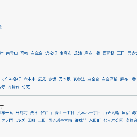
市
岸
南青山
高輪
白金台
浜松町
南麻布
芝浦
麻布十番
西新橋
三田
元赤
ルズ
神谷町
六本木
広尾
赤坂
乃木坂
表参道
白金台
白金高輪
麻布十番
岳寺
高輪台
竹芝
す
麻布十番
外苑前
渋谷
代官山
青山一丁目
六本木一丁目
白金高輪
原宿
赤
虎ノ門ヒルズ
田町
三田
国会議事堂前
御成門
永田町
代々木公園
高輪