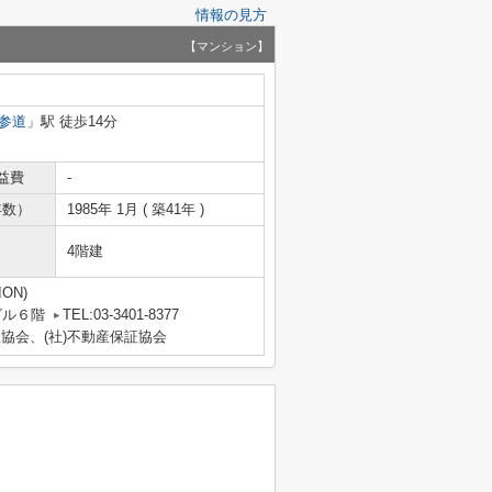
情報の見方
【マンション】
参道
」駅 徒歩14分
益費
-
年数）
1985年 1月 ( 築41年 )
4階建
ON)
ビル６階
TEL:03-3401-8377
産協会、(社)不動産保証協会