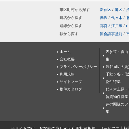
市区町村から探す
新宿区
/
港区
/
町名から探す
赤坂
/
代々木
/
路線から探す
都営大江戸線
/
駅から探す
国会議事堂前
/
ホーム
表参道・青山
会社概要
集
プライバシーポリシー
渋谷周辺の賃
利用規約
千駄ヶ谷・信
サイトマップ
物件特集
物件カタログ
代々木上原・
賃貸物件特集
井の頭線のフ
集
当サイトでは、お客様の当サイト利用状況把握、サービス向上検討