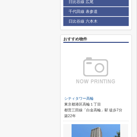
日比谷線 広尾
千代田線 表参道
日比谷線 六本木
おすすめ物件
シティタワー高輪
東京都港区高輪１丁目
都営三田線「白金高輪」駅 徒歩7分
築22年