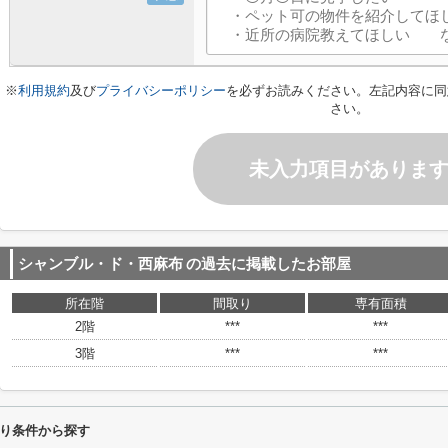
※
利用規約
及び
プライバシーポリシー
を必ずお読みください。左記内容に同
さい。
未入力項目がありま
シャンブル・ド・西麻布
の過去に掲載したお部屋
所在階
間取り
専有面積
2階
***
***
3階
***
***
り条件から探す