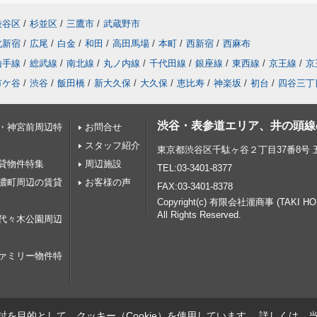
渋谷区
/
杉並区
/
三鷹市
/
武蔵野市
北新宿
/
広尾
/
白金
/
和田
/
高田馬場
/
本町
/
西新宿
/
西麻布
山手線
/
総武線
/
南北線
/
丸ノ内線
/
千代田線
/
銀座線
/
東西線
/
京王線
/
京
市ケ谷
/
渋谷
/
飯田橋
/
新大久保
/
大久保
/
恵比寿
/
神楽坂
/
初台
/
四谷三丁
渋谷・表参道エリア、井の頭線
・神宮前周辺特
お問合せ
スタッフ紹介
東京都渋谷区千駄ヶ谷２丁目37番8号
貸物件特集
周辺施設
TEL:03-3401-8377
濃町周辺の賃貸
お客様の声
FAX:03-3401-8378
Copyright(c) 有限会社瀧商事 (TAKI H
All Rights Reserved.
代々木公園周辺
ァミリー物件特
を目的として、クッキー（Cookie）を使用しています。
詳しくは、