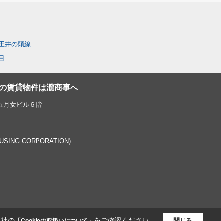
王井の頭線
目
の賃貸物件は瀧商事へ
 五月女ビル６階
OUSING CORPORATION)
当社の
をご確認ください。
閉じる
「Cookieの取扱いについて」