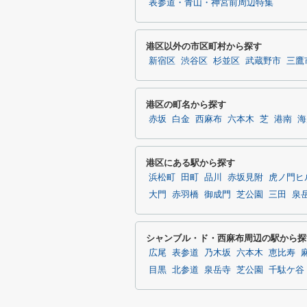
表参道・青山・神宮前周辺特集
港区以外の市区町村から探す
新宿区
渋谷区
杉並区
武蔵野市
三鷹
港区の町名から探す
赤坂
白金
西麻布
六本木
芝
港南
海
港区にある駅から探す
浜松町
田町
品川
赤坂見附
虎ノ門ヒ
大門
赤羽橋
御成門
芝公園
三田
泉
シャンブル・ド・西麻布周辺の駅から探
広尾
表参道
乃木坂
六本木
恵比寿
目黒
北参道
泉岳寺
芝公園
千駄ケ谷