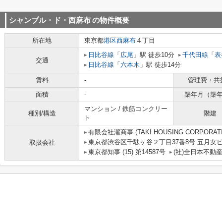
シャンブル・ド・西麻布
の物件概要
所在地
東京都
港区
西麻布
４丁目
日比谷線
「
広尾
」駅 徒歩10分
千代田線
「
表
交通
日比谷線
「
六本木
」駅 徒歩14分
賃料
-
管理費・共
面積
-
築年月（築
マンション / 鉄筋コンクリー
種別/構造
階建
ト
有限会社瀧商事 (TAKI HOUSING CORPORATI
東京都渋谷区千駄ヶ谷２丁目37番8号 五月女
取扱会社
東京都知事 (15) 第14587号
(社)全日本不動