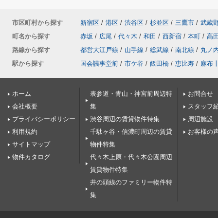
市区町村から探す
新宿区
/
港区
/
渋谷区
/
杉並区
/
三鷹市
/
武蔵
町名から探す
赤坂
/
広尾
/
代々木
/
和田
/
西新宿
/
本町
/
高
路線から探す
都営大江戸線
/
山手線
/
総武線
/
南北線
/
丸ノ
駅から探す
国会議事堂前
/
市ケ谷
/
飯田橋
/
恵比寿
/
麻布
ホーム
表参道・青山・神宮前周辺特
お問合せ
会社概要
集
スタッフ
プライバシーポリシー
渋谷周辺の賃貸物件特集
周辺施設
利用規約
千駄ヶ谷・信濃町周辺の賃貸
お客様の
サイトマップ
物件特集
物件カタログ
代々木上原・代々木公園周辺
賃貸物件特集
井の頭線のファミリー物件特
集