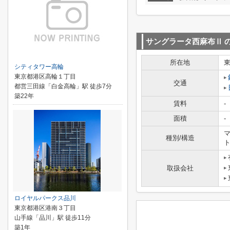
サングラータ西麻布Ⅱ
所在地
シティタワー高輪
東京都港区高輪１丁目
交通
都営三田線「白金高輪」駅 徒歩7分
築22年
賃料
-
面積
-
マ
種別/構造
取扱会社
ロイヤルパークス品川
東京都港区港南３丁目
山手線「品川」駅 徒歩11分
築1年