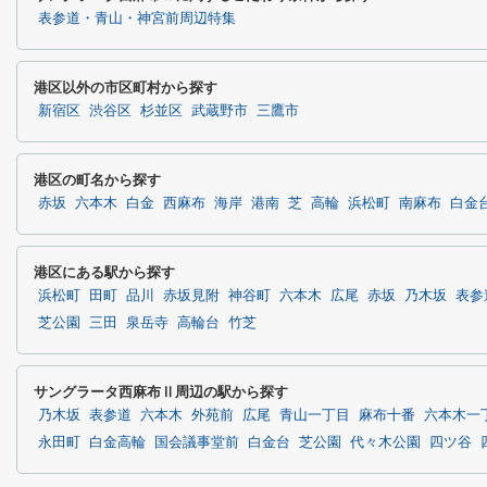
表参道・青山・神宮前周辺特集
港区以外の市区町村から探す
新宿区
渋谷区
杉並区
武蔵野市
三鷹市
港区の町名から探す
赤坂
六本木
白金
西麻布
海岸
港南
芝
高輪
浜松町
南麻布
白金
港区にある駅から探す
浜松町
田町
品川
赤坂見附
神谷町
六本木
広尾
赤坂
乃木坂
表参
芝公園
三田
泉岳寺
高輪台
竹芝
サングラータ西麻布Ⅱ周辺の駅から探す
乃木坂
表参道
六本木
外苑前
広尾
青山一丁目
麻布十番
六本木一
永田町
白金高輪
国会議事堂前
白金台
芝公園
代々木公園
四ツ谷