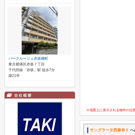
パークルージュ赤坂檜町
東京都港区赤坂７丁目
千代田線「赤坂」駅 徒歩7分
築21年
※地図上に表示される物件の位
サングラータ西麻布Ⅱ
へ