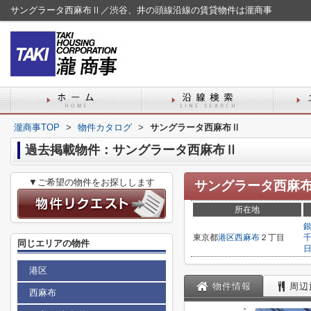
サングラータ西麻布Ⅱ／渋谷、井の頭線沿線の賃貸物件は瀧商事
瀧商事TOP
>
物件カタログ
>
サングラータ西麻布Ⅱ
過去掲載物件：サングラータ西麻布Ⅱ
▼ご希望の物件をお探しします
サングラータ西麻
所在地
東京都
港区
西麻布
２丁目
同じエリアの物件
港区
物件情報
周辺
西麻布