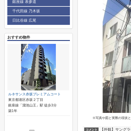
銀座線 表参道
千代田線 乃木坂
日比谷線 広尾
おすすめ物件
ルネサンス赤坂プレミアムコート
東京都港区赤坂２丁目
銀座線「溜池山王」駅 徒歩3分
築1年
※写真や図と実際の現状と
【外観】サングラ
コメント