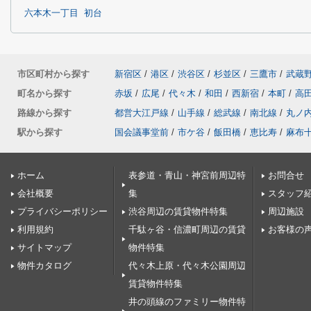
六本木一丁目
初台
市区町村から探す
新宿区
/
港区
/
渋谷区
/
杉並区
/
三鷹市
/
武蔵
町名から探す
赤坂
/
広尾
/
代々木
/
和田
/
西新宿
/
本町
/
高
路線から探す
都営大江戸線
/
山手線
/
総武線
/
南北線
/
丸ノ
駅から探す
国会議事堂前
/
市ケ谷
/
飯田橋
/
恵比寿
/
麻布
ホーム
表参道・青山・神宮前周辺特
お問合せ
会社概要
集
スタッフ
プライバシーポリシー
渋谷周辺の賃貸物件特集
周辺施設
利用規約
千駄ヶ谷・信濃町周辺の賃貸
お客様の
サイトマップ
物件特集
物件カタログ
代々木上原・代々木公園周辺
賃貸物件特集
井の頭線のファミリー物件特