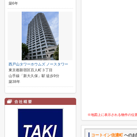
築6年
西戸山タワーホウムズ ノースタワー
東京都新宿区百人町３丁目
山手線「新大久保」駅 徒歩9分
築38年
※地図上に表示される物件の位
コートイン信濃町
へのお