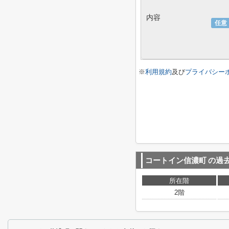
内容
任意
※
利用規約
及び
プライバシー
コートイン信濃町
の過
所在階
2階