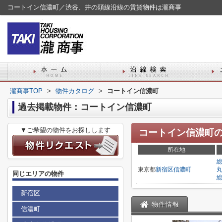
コートイン信濃町／渋谷、井の頭線沿線の賃貸物件は瀧商事
瀧商事TOP
>
物件カタログ
>
コートイン信濃町
過去掲載物件：コートイン信濃町
▼ご希望の物件をお探しします
コートイン信濃町
所在地
東京都
新宿区
信濃町
同じエリアの物件
新宿区
物件情報
信濃町