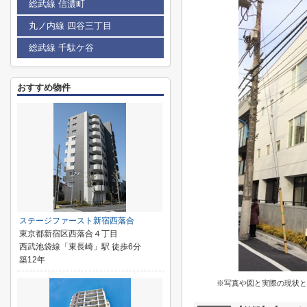
総武線 信濃町
丸ノ内線 四谷三丁目
総武線 千駄ケ谷
おすすめ物件
ステージファースト新宿西落合
東京都新宿区西落合４丁目
西武池袋線「東長崎」駅 徒歩6分
築12年
※写真や図と実際の現状と