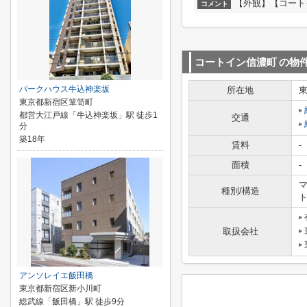
【外観】【コート
コメント
コートイン信濃町
の物
パークハウス牛込神楽坂
所在地
東京都新宿区箪笥町
都営大江戸線「牛込神楽坂」駅 徒歩1
交通
分
築18年
賃料
-
面積
-
マ
種別/構造
取扱会社
アンソレイエ飯田橋
東京都新宿区新小川町
総武線「飯田橋」駅 徒歩9分