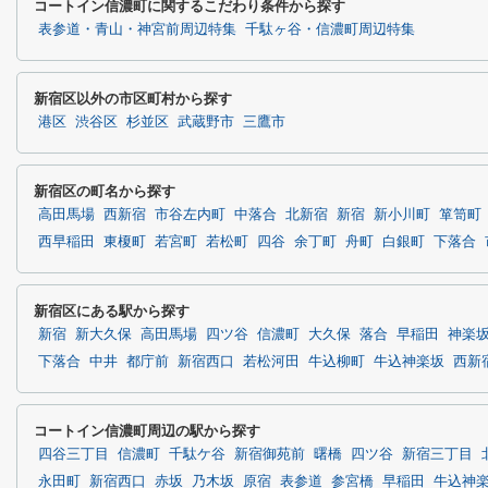
コートイン信濃町に関するこだわり条件から探す
表参道・青山・神宮前周辺特集
千駄ヶ谷・信濃町周辺特集
新宿区以外の市区町村から探す
港区
渋谷区
杉並区
武蔵野市
三鷹市
新宿区の町名から探す
高田馬場
西新宿
市谷左内町
中落合
北新宿
新宿
新小川町
箪笥町
西早稲田
東榎町
若宮町
若松町
四谷
余丁町
舟町
白銀町
下落合
新宿区にある駅から探す
新宿
新大久保
高田馬場
四ツ谷
信濃町
大久保
落合
早稲田
神楽
下落合
中井
都庁前
新宿西口
若松河田
牛込柳町
牛込神楽坂
西新
コートイン信濃町周辺の駅から探す
四谷三丁目
信濃町
千駄ケ谷
新宿御苑前
曙橋
四ツ谷
新宿三丁目
永田町
新宿西口
赤坂
乃木坂
原宿
表参道
参宮橋
早稲田
牛込神