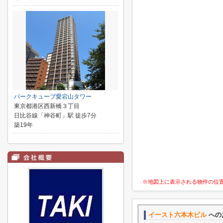
パークキューブ愛宕山タワー
東京都港区西新橋３丁目
日比谷線「神谷町」駅 徒歩7分
築19年
※地図上に表示される物件の位
イースト六本木ビル
への