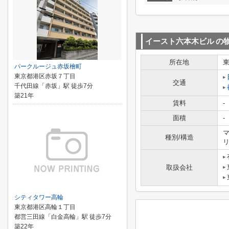
イースト六本木ビル
の
所在地
パークルージュ赤坂檜町
東京都港区赤坂７丁目
交通
千代田線「赤坂」駅 徒歩7分
築21年
賃料
-
面積
-
マ
種別/構造
取扱会社
シティタワー高輪
東京都港区高輪１丁目
都営三田線「白金高輪」駅 徒歩7分
築22年