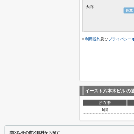
内容
任意
※
利用規約
及び
プライバシー
イースト六本木ビル
の
所在階
5階
港区以外の市区町村から探す