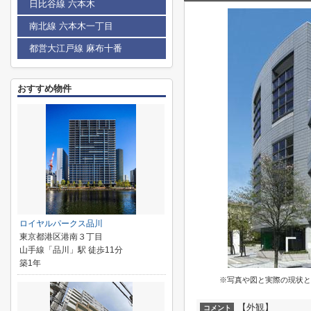
日比谷線 六本木
南北線 六本木一丁目
都営大江戸線 麻布十番
おすすめ物件
ロイヤルパークス品川
東京都港区港南３丁目
山手線「品川」駅 徒歩11分
築1年
※写真や図と実際の現状と
【外観】
コメント