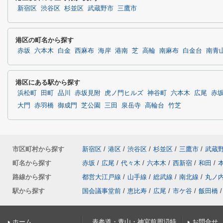
新宿区
渋谷区
杉並区
武蔵野市
三鷹市
港区の町名から探す
赤坂
六本木
白金
西麻布
海岸
港南
芝
高輪
南麻布
白金台
南青
港区にある駅から探す
浜松町
田町
品川
赤坂見附
虎ノ門ヒルズ
神谷町
六本木
広尾
赤
大門
赤羽橋
御成門
芝公園
三田
泉岳寺
高輪台
竹芝
市区町村から探す
新宿区
/
港区
/
渋谷区
/
杉並区
/
三鷹市
/
武蔵
町名から探す
赤坂
/
広尾
/
代々木
/
六本木
/
西新宿
/
和田
/
路線から探す
都営大江戸線
/
山手線
/
総武線
/
南北線
/
丸ノ
駅から探す
国会議事堂前
/
恵比寿
/
広尾
/
市ケ谷
/
飯田橋
/
ホーム
表参道・青山・神宮前周辺特
お問合せ