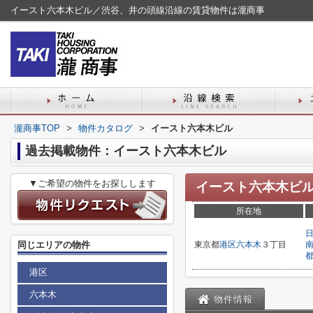
イースト六本木ビル／渋谷、井の頭線沿線の賃貸物件は瀧商事
瀧商事TOP
>
物件カタログ
>
イースト六本木ビル
過去掲載物件：イースト六本木ビル
▼ご希望の物件をお探しします
イースト六本木ビ
所在地
同じエリアの物件
東京都
港区
六本木
３丁目
港区
六本木
物件情報