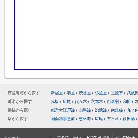
市区町村から探す
新宿区
/
港区
/
渋谷区
/
杉並区
/
三鷹市
/
武蔵
町名から探す
赤坂
/
広尾
/
代々木
/
六本木
/
西新宿
/
和田
/
路線から探す
都営大江戸線
/
山手線
/
総武線
/
南北線
/
丸ノ
駅から探す
国会議事堂前
/
恵比寿
/
広尾
/
市ケ谷
/
飯田橋
/
ホーム
表参道・青山・神宮前周辺特
お問合せ