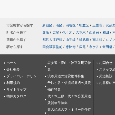
市区町村から探す
新宿区
/
港区
/
渋谷区
/
杉並区
/
三鷹市
/
武蔵
町名から探す
赤坂
/
広尾
/
代々木
/
六本木
/
西新宿
/
和田
/
路線から探す
都営大江戸線
/
山手線
/
総武線
/
南北線
/
丸ノ
駅から探す
国会議事堂前
/
恵比寿
/
広尾
/
市ケ谷
/
飯田橋
/
ホーム
表参道・青山・神宮前周辺特
お問合せ
会社概要
集
スタッフ
プライバシーポリシー
渋谷周辺の賃貸物件特集
周辺施設
利用規約
千駄ヶ谷・信濃町周辺の賃貸
お客様の
サイトマップ
物件特集
物件カタログ
代々木上原・代々木公園周辺
賃貸物件特集
井の頭線のファミリー物件特