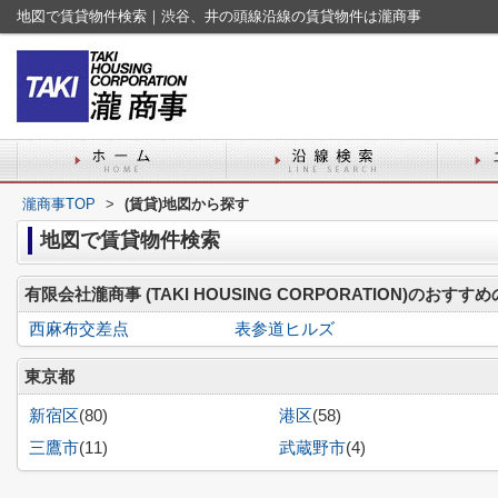
地図で賃貸物件検索｜渋谷、井の頭線沿線の賃貸物件は瀧商事
瀧商事TOP
>
(賃貸)地図から探す
地図で賃貸物件検索
有限会社瀧商事 (TAKI HOUSING CORPORATION)のおすす
西麻布交差点
表参道ヒルズ
東京都
新宿区
(80)
港区
(58)
三鷹市
(11)
武蔵野市
(4)