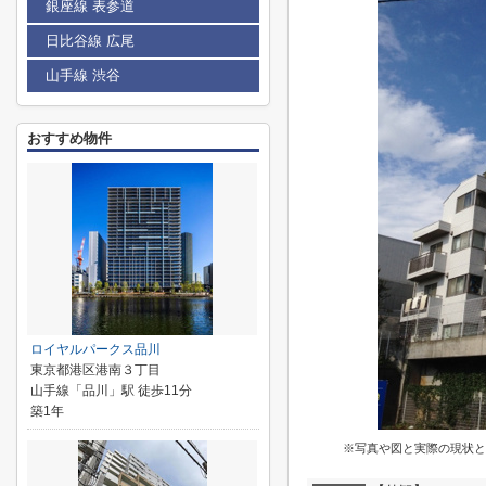
銀座線 表参道
日比谷線 広尾
山手線 渋谷
おすすめ物件
ロイヤルパークス品川
東京都港区港南３丁目
山手線「品川」駅 徒歩11分
築1年
※写真や図と実際の現状と