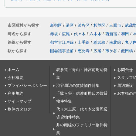
市区町村から探す
新宿区
/
港区
/
渋谷区
/
杉並区
/
三鷹市
/
武蔵
町名から探す
赤坂
/
広尾
/
代々木
/
六本木
/
西新宿
/
和田
/
路線から探す
都営大江戸線
/
山手線
/
総武線
/
南北線
/
丸ノ
駅から探す
国会議事堂前
/
恵比寿
/
広尾
/
市ケ谷
/
飯田橋
/
ホーム
表参道・青山・神宮前周辺特
お問合せ
会社概要
集
スタッフ
プライバシーポリシー
渋谷周辺の賃貸物件特集
周辺施設
利用規約
千駄ヶ谷・信濃町周辺の賃貸
お客様の
サイトマップ
物件特集
物件カタログ
代々木上原・代々木公園周辺
賃貸物件特集
井の頭線のファミリー物件特
集