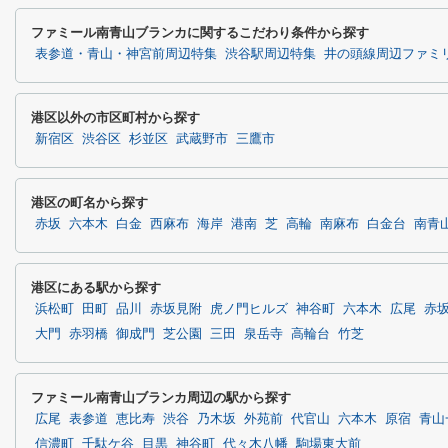
ファミール南青山ブランカに関するこだわり条件から探す
表参道・青山・神宮前周辺特集
渋谷駅周辺特集
井の頭線周辺ファミ
港区以外の市区町村から探す
新宿区
渋谷区
杉並区
武蔵野市
三鷹市
港区の町名から探す
赤坂
六本木
白金
西麻布
海岸
港南
芝
高輪
南麻布
白金台
南青
港区にある駅から探す
浜松町
田町
品川
赤坂見附
虎ノ門ヒルズ
神谷町
六本木
広尾
赤
大門
赤羽橋
御成門
芝公園
三田
泉岳寺
高輪台
竹芝
ファミール南青山ブランカ周辺の駅から探す
広尾
表参道
恵比寿
渋谷
乃木坂
外苑前
代官山
六本木
原宿
青山
信濃町
千駄ケ谷
目黒
神谷町
代々木八幡
駒場東大前