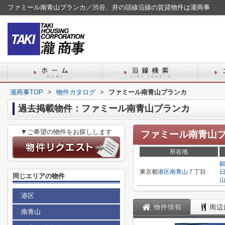
ファミール南青山ブランカ／渋谷、井の頭線沿線の賃貸物件は瀧商事
瀧商事TOP
>
物件カタログ
>
ファミール南青山ブランカ
過去掲載物件：ファミール南青山ブランカ
▼ご希望の物件をお探しします
ファミール南青山
所在地
東京都
港区
南青山
７丁目
同じエリアの物件
港区
物件情報
周辺
南青山