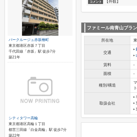
【外観】
コメント
ファミール南青山ブラ
パークルージュ赤坂檜町
所在地
東京都港区赤坂７丁目
千代田線「赤坂」駅 徒歩7分
交通
築21年
賃料
-
面積
-
マ
種別/構造
取扱会社
シティタワー高輪
東京都港区高輪１丁目
都営三田線「白金高輪」駅 徒歩7分
築22年