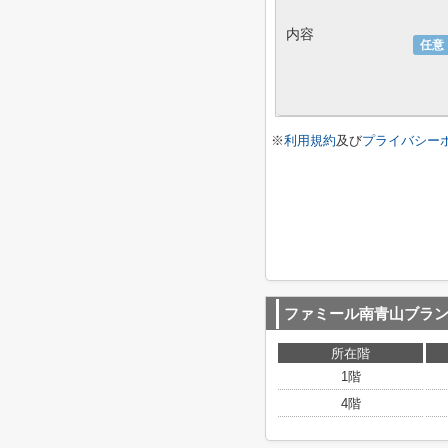
内容
任意
※
利用規約
及び
プライバシー
ファミール南青山ブラ
所在階
1階
4階