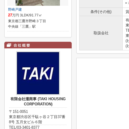
野崎戸建
条件(その他)
賃
27
万円 3LDK/91.77㎡
有
東京都三鷹市野崎３丁目
東
中央線「三鷹」駅
T
取扱会社
東
(
(
有限会社瀧商事 (TAKI HOUSING
CORPORATION)
〒151-0051
東京都渋谷区千駄ヶ谷２丁目37番
8号 五月女ビル６階
TEL/03-3401-8377