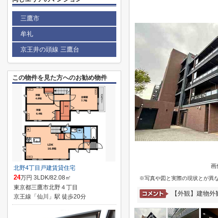
三鷹市
牟礼
京王井の頭線 三鷹台
この物件を見た方へのお勧め物件
画
北野4丁目戸建賃貸住宅
24
万円 3LDK/82.08㎡
※写真や図と実際の現状とが異
東京都三鷹市北野４丁目
【外観】建物外観
京王線「仙川」駅 徒歩20分