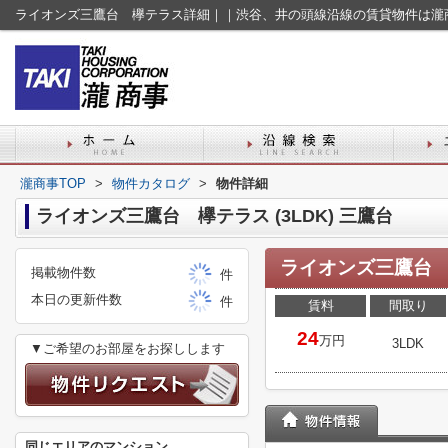
ライオンズ三鷹台 欅テラス詳細｜｜渋谷、井の頭線沿線の賃貸物件は瀧
瀧商事TOP
>
物件カタログ
>
物件詳細
ライオンズ三鷹台 欅テラス (3LDK) 三鷹台
ライオンズ三鷹台 
掲載物件数
件
本日の更新件数
件
賃料
間取り
24
万円
3LDK
▼ご希望のお部屋をお探しします
同じエリアのマンション