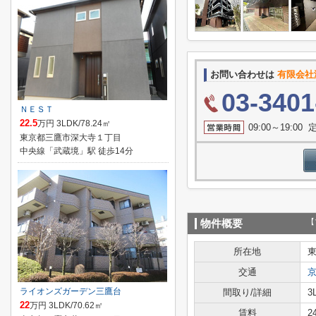
お問い合わせは
有限会社瀧商
03-3401
ＮＥＳＴ
22.5
万円 3LDK/78.24㎡
09:00～19:0
東京都三鷹市深大寺１丁目
中央線「武蔵境」駅 徒歩14分
【
物件概要
所在地
交通
ライオンズガーデン三鷹台
間取り/詳細
3
22
万円 3LDK/70.62㎡
賃料
2