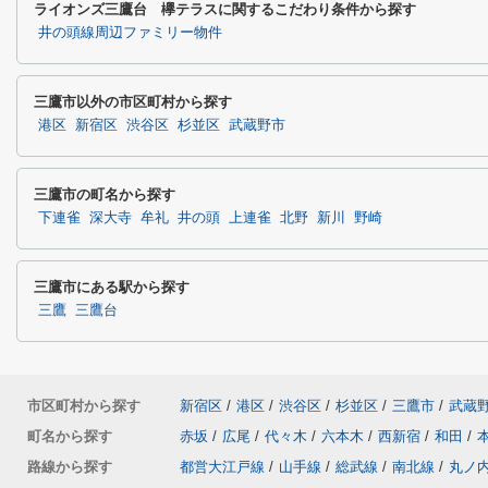
ライオンズ三鷹台 欅テラスに関するこだわり条件から探す
井の頭線周辺ファミリー物件
三鷹市以外の市区町村から探す
港区
新宿区
渋谷区
杉並区
武蔵野市
三鷹市の町名から探す
下連雀
深大寺
牟礼
井の頭
上連雀
北野
新川
野崎
三鷹市にある駅から探す
三鷹
三鷹台
市区町村から探す
新宿区
/
港区
/
渋谷区
/
杉並区
/
三鷹市
/
武蔵
町名から探す
赤坂
/
広尾
/
代々木
/
六本木
/
西新宿
/
和田
/
路線から探す
都営大江戸線
/
山手線
/
総武線
/
南北線
/
丸ノ