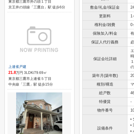
東京都三鷹市井の頭１丁目
京王井の頭線「三鷹台」駅 徒歩6分
敷金/礼金/保証金
2
更新料
1
権利金/雑費
0
保険加入/料金
有
保証人代行義務
保証会社詳細
上連雀戸建
21.8
万円 3LDK/79.69㎡
築年月(築年数)
2
東京都三鷹市上連雀５丁目
種別/構造
中央線「三鷹」駅 徒歩15分
総戸数
4
特優賃
-
物件番号
1
設備条件