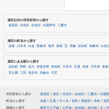
港区以外の市区町村から探す
新宿区
渋谷区
杉並区
武蔵野市
三鷹市
港区の町名から探す
赤坂
六本木
白金
西麻布
海岸
港南
芝
高輪
浜松町
南麻布
白金
港区にある駅から探す
浜松町
田町
品川
赤坂見附
神谷町
六本木
広尾
赤坂
乃木坂
表参
芝公園
三田
泉岳寺
高輪台
竹芝
市区町村から探す
新宿区
/
港区
/
渋谷区
/
杉並区
/
三鷹市
/
武蔵
町名から探す
赤坂
/
広尾
/
代々木
/
和田
/
西新宿
/
本町
/
高
路線から探す
都営大江戸線
/
山手線
/
総武線
/
南北線
/
丸ノ