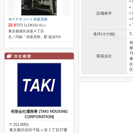
設備条件
ＭＦＰＲコート赤坂見附
22.4
万円 1LDK/33.41㎡
東京都港区赤坂４丁目
条件(その他)
T
丸ノ内線「赤坂見附」駅 徒歩5分
有
東
T
取扱会社
東
(
(
有限会社瀧商事 (TAKI HOUSING
CORPORATION)
〒151-0051
東京都渋谷区千駄ヶ谷２丁目37番