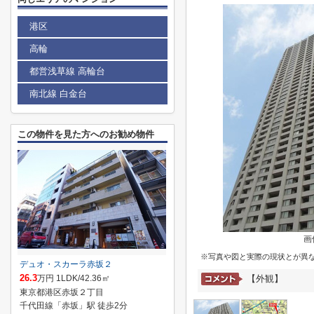
港区
高輪
都営浅草線 高輪台
南北線 白金台
この物件を見た方へのお勧め物件
画
※写真や図と実際の現状とが異
デュオ・スカーラ赤坂２
26.3
万円 1LDK/42.36㎡
【外観】
東京都港区赤坂２丁目
千代田線「赤坂」駅 徒歩2分