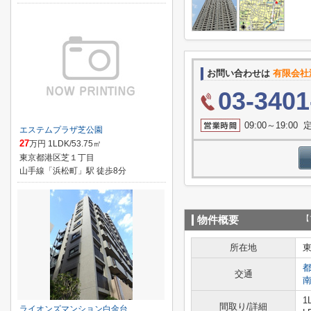
お問い合わせは
有限会社瀧商
03-3401
09:00～19:0
エステムプラザ芝公園
27
万円 1LDK/53.75㎡
東京都港区芝１丁目
山手線「浜松町」駅 徒歩8分
【
物件概要
所在地
交通
1
間取り/詳細
ライオンズマンション白金台