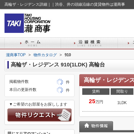
高輪ザ・レジデンス詳細｜｜渋谷、井の頭線沿線の賃貸物件は瀧商事
瀧商事TOP
>
物件カタログ
>
910
高輪ザ・レジデンス 910(1LDK) 高輪台
高輪ザ・レジデンス
掲載物件数
件
本日の更新件数
件
賃料
間取り
25
万円
1LDK
▼ご希望のお部屋をお探しします
同じエリアのマンション