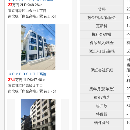
L
23
万円 2LDK/48.26㎡
賃料
2
東京都港区白金台１丁目
南北線「白金高輪」駅 徒歩6分
敷金/礼金/保証金
1
更新料
1
権利金/雑費
-/-
保険加入/料金
有
保証人代行義務
保証会社詳細
ＣＯＭＰＯＳＩＴＥ高輪
27.5
万円 1LDK/47.40㎡
東京都港区高輪１丁目
築年月(築年数)
2
南北線「白金高輪」駅 徒歩7分
種別/構造
総戸数
5
特優賃
-
物件番号
1