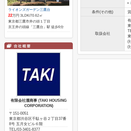
ライオンズガーデン三鷹台
条件(その他)
賃
22
万円 3LDK/70.62㎡
有
東京都三鷹市井の頭１丁目
東
京王井の頭線「三鷹台」駅 徒歩6分
T
取扱会社
東
(
(
有限会社瀧商事 (TAKI HOUSING
CORPORATION)
〒151-0051
東京都渋谷区千駄ヶ谷２丁目37番
8号 五月女ビル６階
TEL/03-3401-8377