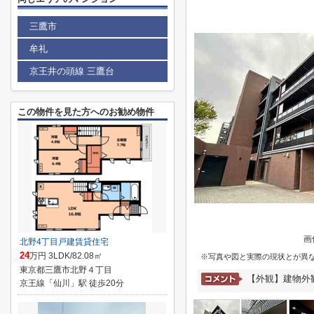
三鷹市
牟礼
京王井の頭線 三鷹台
この物件を見た方へのお勧め物件
画
北野4丁目戸建賃貸住宅
24
万円 3LDK/82.08㎡
※写真や図と実際の現状とが異
東京都三鷹市北野４丁目
【外観】建物外観
京王線「仙川」駅 徒歩20分