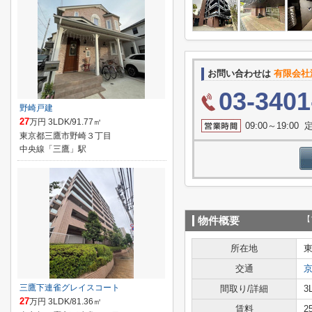
お問い合わせは
有限会社瀧商
03-3401
野崎戸建
27
万円 3LDK/91.77㎡
09:00～19:0
東京都三鷹市野崎３丁目
中央線「三鷹」駅
【
物件概要
所在地
交通
三鷹下連雀グレイスコート
間取り/詳細
3
27
万円 3LDK/81.36㎡
賃料
2