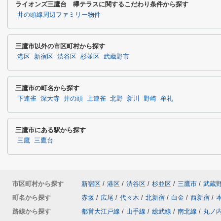
ライオンズ三鷹台 欅テラスに関するこだわり条件から探す
井の頭線周辺ファミリー物件
三鷹市以外の市区町村から探す
港区
新宿区
渋谷区
杉並区
武蔵野市
三鷹市の町名から探す
下連雀
深大寺
井の頭
上連雀
北野
新川
野崎
牟礼
三鷹市にある駅から探す
三鷹
三鷹台
市区町村から探す
新宿区
/
港区
/
渋谷区
/
杉並区
/
三鷹市
/
武蔵
町名から探す
赤坂
/
広尾
/
代々木
/
北新宿
/
白金
/
西新宿
/
路線から探す
都営大江戸線
/
山手線
/
総武線
/
南北線
/
丸ノ