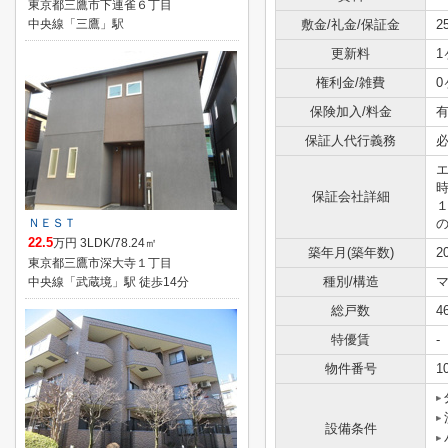
東京都三鷹市下連雀６丁目
中央線「三鷹」駅
敷金/礼金/保証金
2
更新料
1
権利金/雑費
0
保険加入/料金
有
保証人代行義務
保証会社詳細
ＮＥＳＴ
22.5
万円 3LDK/78.24㎡
築年月(築年数)
2
東京都三鷹市深大寺１丁目
種別/構造
中央線「武蔵境」駅 徒歩14分
総戸数
4
特優賃
-
物件番号
1
設備条件