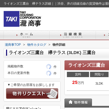
ライオンズ三鷹台 欅テラス詳細｜｜渋谷、井の頭線沿線の賃貸物件は瀧
瀧商事TOP
>
物件カタログ
>
物件詳細
ライオンズ三鷹台 欅テラス (3LDK) 三鷹台
ライオンズ三鷹台 
掲載物件数
件
本日の更新件数
件
賃料
間取り
25
万円
3LDK
▼ご希望のお部屋をお探しします
同じエリアのマンション